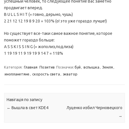
успешный человек, то следующее понятие Вас заметно
продвигает вперед.
B U L L S H I T (= говно, дерьмо, чушь)
2 21 12 12 19 8 9 20 = 103% (о! это уже гораздо лучше!)
Но существует все-таки самое важное понятие, которое
поможет гораздо больше:
A S S K I S S I N G (= жополиз,подлиза)
1 19 19 11 9 19 19 9 14 7 = 118%
Категорія:
Главная
Позитив
Позначки:
буй
,
вспышка
,
Земля
,
инопланетяне
,
скорость света
,
экватор
Навігація по запису
←
Вышла в свет KDE4
Луценко избил Черновецкого
→