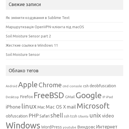
Свежие записи
Як змінити кодування в Sublime Text
Маршрутизація OpenVPN-клієнта під macOS
Soil Moisture Sensor part 2
Жесткие ссылки в Windows 11
Soil Moisture Sensor
Облако тегов
Apple
Chrome
csh
deobfuscation
console
Android
cmd
Google
FreeBSD
Firefox
GMail
Desktop
iPad
IP
Microsoft
linux
mail
iPhone
Mac OS X
Mac
unix
shell
PHP
video
obfuscation
Safari
ssh
tcsh
Ubuntu
Windows
Интернет
Виндовс
WordPress
youtube