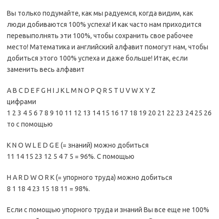
Вы только подумайте, как мы радуемся, когда видим, как
люди добиваются 100% успеха! И как часто нам приходится
перевыполнять эти 100%, чтобы сохранить свое рабочее
место! Математика и английский алфавит помогут нам, чтобы
добиться этого 100% успеха и даже больше! Итак, если
заменить весь алфавит
A B C D E F G H I J K L M N O P Q R S T U V W X Y Z
цифрами
1 2 3 4 5 6 7 8 9 10 11 12 13 14 15 16 17 18 19 20 21 22 23 24 25 26
то с помощью
K N O W L E D G E (= знаний) можно добиться
11 14 15 23 12 5 4 7 5 = 96%. С помощью
H A R D W O R K (= упорного труда) можно добиться
8 1 18 4 23 15 18 11 = 98%.
Если с помощью упорного труда и знаний Вы все еще не 100%