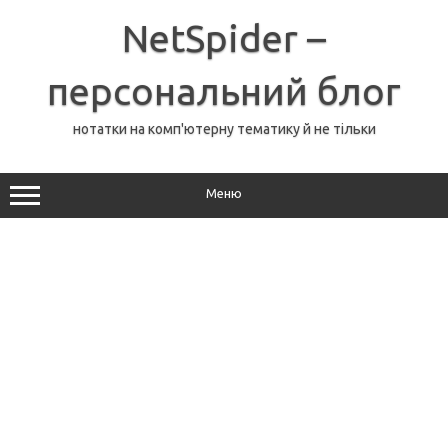
Перейти
до
NetSpider –
вмісту
персональний блог
нотатки на комп'ютерну тематику й не тільки
Меню