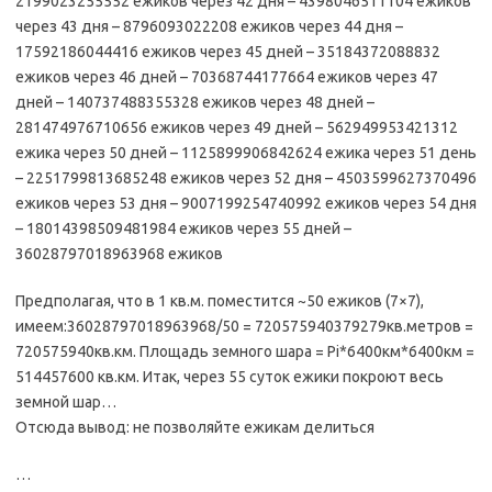
2199023255552 ежиков через 42 дня – 4398046511104 ежиков
через 43 дня – 8796093022208 ежиков через 44 дня –
17592186044416 ежиков через 45 дней – 35184372088832
ежиков через 46 дней – 70368744177664 ежиков через 47
дней – 140737488355328 ежиков через 48 дней –
281474976710656 ежиков через 49 дней – 562949953421312
ежика через 50 дней – 1125899906842624 ежика через 51 день
– 2251799813685248 ежиков через 52 дня – 4503599627370496
ежиков через 53 дня – 9007199254740992 ежиков через 54 дня
– 18014398509481984 ежиков через 55 дней –
36028797018963968 ежиков
Предполагая, что в 1 кв.м. поместится ~50 ежиков (7×7),
имеем:36028797018963968/50 = 720575940379279кв.метров =
720575940кв.км. Площадь земного шара = Pi*6400км*6400км =
514457600 кв.км. Итак, через 55 суток ежики покроют весь
земной шар…
Отсюда вывод: не позволяйте ежикам делиться
…