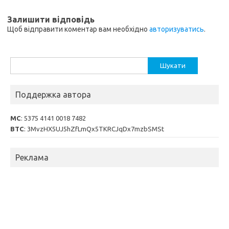
Залишити відповідь
Щоб відправити коментар вам необхідно
авторизуватись
.
Пошук:
Поддержка автора
MC
: 5375 4141 0018 7482
BTC
: 3MvzHX5UJ5hZfLmQx5TKRCJqDx7mzbSMSt
Реклама