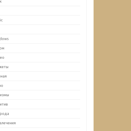
ux
c
ic
x
dows
ом
ео
жеты
вная
но
лизмы
итив
рода
влечения