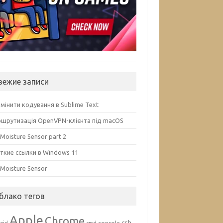
вежие записи
змінити кодування в Sublime Text
шрутизація OpenVPN-клієнта під macOS
 Moisture Sensor part 2
ткие ссылки в Windows 11
l Moisture Sensor
блако тегов
Apple
Chrome
csh
console