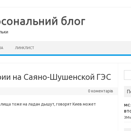
рсональний блог
льки
МА
ЛИНКЛИСТ
Пош
рии на Саяно-Шушенской ГЭС
0 коментарів
П
илища тоже на ладан дышут, говорят Киев может
MC
BT
3M