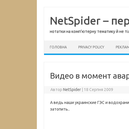
Перейти
до
вмісту
NetSpider – пе
нотатки на комп'ютерну тематику й не ті
ГОЛОВНА
PRIVACY POLICY
РЕКЛА
Видео в момент ава
Автор
NetSpider
|
18 Серпня 2009
А ведь наши украинские ГЭС и водохран
затопить..