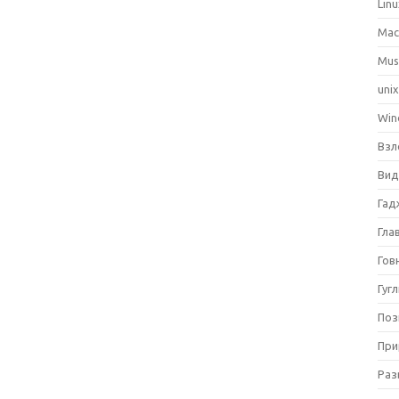
Lin
Ma
Mus
uni
Win
Взл
Вид
Гад
Гла
Гов
Гуг
Поз
При
Раз