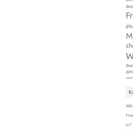
Andr
deo
F
iP
M
sh
W
Ви
де
почт
К
Ali
Fre
IoT