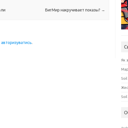
оли
БигМир накручивает показы?
→
о
авторизуватись
.
С
Як 
Мар
Soil
Жес
Soi
О