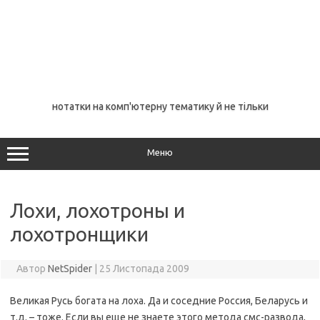
нотатки на комп'ютерну тематику й не тільки
Меню
Лохи, лохотроны и
лохотронщики
Автор
NetSpider
|
25 Листопада 2009
Великая Русь богата на лоха. Да и соседние Россия, Беларусь и
т.д. – тоже. Если вы еще не знаете этого метода смс-развода,