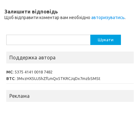
Залишити відповідь
Щоб відправити коментар вам необхідно
авторизуватись
.
Пошук:
Поддержка автора
MC
: 5375 4141 0018 7482
BTC
: 3MvzHX5UJ5hZfLmQx5TKRCJqDx7mzbSMSt
Реклама