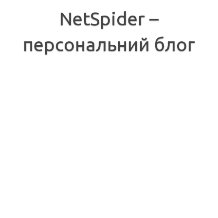
Перейти
до
NetSpider –
вмісту
персональний блог