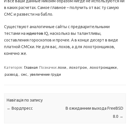
И все ваши данные никоим образом нигде не используются ни
в каких расчетах. Самое главное – получить от вас ту самую
СМС и развести на бабло.
Существуют аналогичные сайты с предварительными
тестами на
идиотов
IQ, насколько вы талантливы,
составления гороскопов и прочее. А в конце десерт в виде
платной СМСки. Не для вас, лохов, а для лохотронщиков,
конечно же.
Категорія:
Главная
Позначки:
лохи
,
лохотрон
,
лохотронщики
,
развод
,
смс
,
увеличение груди
Навігація по запису
←
Вордпресс
В ожиданнии выхода FreeBSD
8.0
→