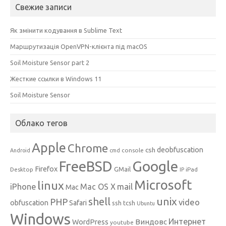
Свежие записи
Як змінити кодування в Sublime Text
Маршрутизація OpenVPN-клієнта під macOS
Soil Moisture Sensor part 2
Жесткие ссылки в Windows 11
Soil Moisture Sensor
Облако тегов
Apple
Chrome
csh
deobfuscation
console
Android
cmd
Google
FreeBSD
Firefox
GMail
Desktop
iPad
IP
Microsoft
linux
mail
iPhone
Mac OS X
Mac
unix
shell
PHP
video
obfuscation
Safari
ssh
tcsh
Ubuntu
Windows
Интернет
Виндовс
WordPress
youtube