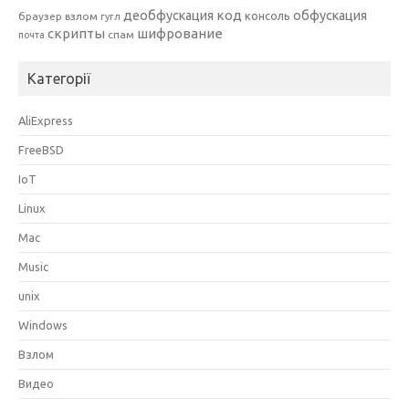
код
деобфускация
обфускация
консоль
браузер
взлом
гугл
скрипты
шифрование
спам
почта
Категорії
AliExpress
FreeBSD
IoT
Linux
Mac
Music
unix
Windows
Взлом
Видео