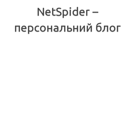
Перейти
до
NetSpider –
вмісту
персональний блог