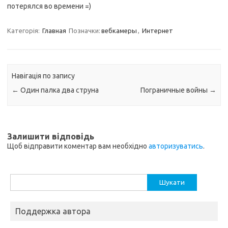
потерялся во времени =)
Категорія:
Главная
Позначки:
вебкамеры
,
Интернет
Навігація по запису
←
Один палка два струна
Пограничные войны
→
Залишити відповідь
Щоб відправити коментар вам необхідно
авторизуватись
.
Пошук:
Поддержка автора