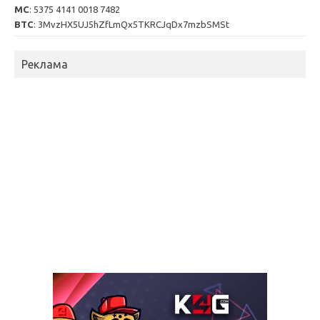
MC
: 5375 4141 0018 7482
BTC
: 3MvzHX5UJ5hZfLmQx5TKRCJqDx7mzbSMSt
Реклама