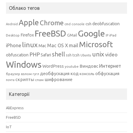
Облако тегов
Apple
Chrome
csh
deobfuscation
console
Android
cmd
Google
FreeBSD
Firefox
GMail
Desktop
iPad
IP
Microsoft
linux
mail
iPhone
Mac OS X
Mac
unix
shell
PHP
video
obfuscation
Safari
ssh
tcsh
Ubuntu
Windows
Интернет
Виндовс
WordPress
youtube
код
деобфускация
обфускация
консоль
браузер
взлом
гугл
скрипты
шифрование
спам
почта
Категорії
AliExpress
FreeBSD
IoT