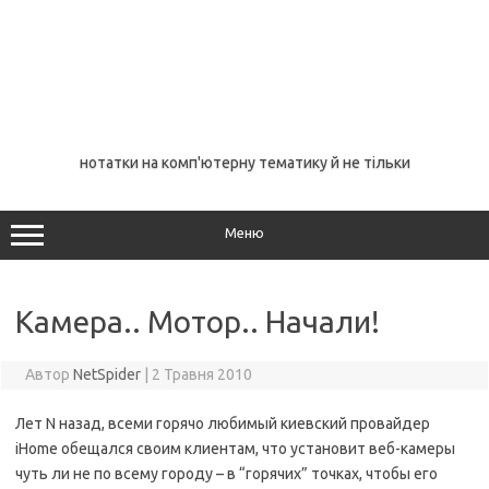
нотатки на комп'ютерну тематику й не тільки
Меню
Камера.. Мотор.. Начали!
Автор
NetSpider
|
2 Травня 2010
Лет N назад, всеми горячо любимый киевский провайдер
iHome обещался своим клиентам, что установит веб-камеры
чуть ли не по всему городу – в “горячих” точках, чтобы его