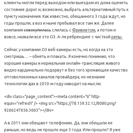
клиенты могли перед выходом или выездом из дома оценить
состояние дорог и, возможно, выбрать альтернативный путь к
пункту назначения. Как известно, обещанного 3 года ждут, но
годы прошли, а воз и ныне пребывал все там же. Далее
компания
совокупилась
слилась с
Фрикнетом
, а потом и
вовсе, назвали все это О3. А-ля ребрендинг с чисткой
репы.
Сейчас у компании О3 веб-камеры есть, но когда на это
смотришь… – обнять и плакать. Я конечно понимаю, что
хорошие камеры и нормальная онлайн-трансляция живого
видео кардинально подорвут и без того хромающее качество
оптоволоконных каналов провайдера, но незнание
технологии ajax в 2010-м году наводит на мысли.
<div class="page_content"><meta content="6" http-
equiv="refresh" /> <img src="https://78.159.32.12/8080.png?
9266247656.3663"></div>
А в 2011 они обещают телефонию. Да, они обещали ее
раньше, но ведь не прошло еще 3 года. Или прошло? Я уже