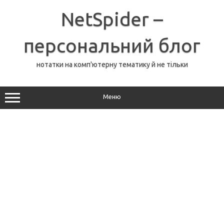
Перейти
до
NetSpider –
вмісту
персональний блог
нотатки на комп'ютерну тематику й не тільки
Меню