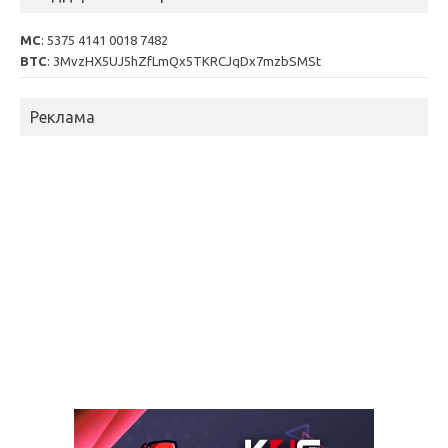
MC
: 5375 4141 0018 7482
BTC
: 3MvzHX5UJ5hZfLmQx5TKRCJqDx7mzbSMSt
Реклама