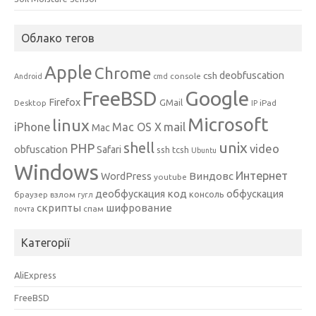
Облако тегов
Apple
Chrome
csh
deobfuscation
console
Android
cmd
Google
FreeBSD
Firefox
GMail
Desktop
iPad
IP
Microsoft
linux
mail
iPhone
Mac OS X
Mac
unix
shell
PHP
video
obfuscation
Safari
ssh
tcsh
Ubuntu
Windows
Интернет
Виндовс
WordPress
youtube
код
деобфускация
обфускация
консоль
браузер
взлом
гугл
скрипты
шифрование
спам
почта
Категорії
AliExpress
FreeBSD