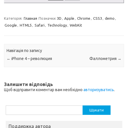
Категорія:
Главная
Позначки:
3D
,
Apple
,
Chrome
,
CSS3
,
demo
,
Google
,
HTML5
,
Safari
,
Technology
,
WebKit
Навігація по запису
←
iPhone 4 – революция
Фаллометрия
→
Залишити відповідь
Щоб відправити коментар вам необхідно
авторизуватись
.
Пошук:
Поддержка автора