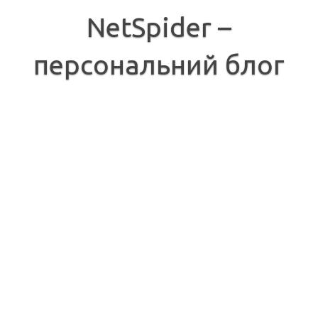
Перейти
до
NetSpider –
вмісту
персональний блог