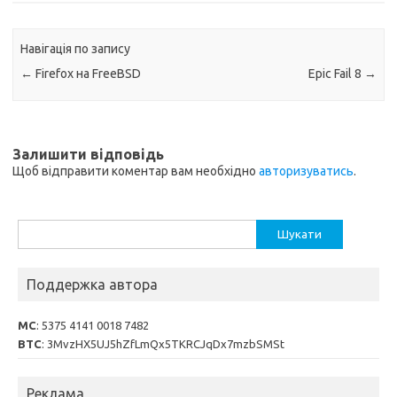
Навігація по запису
←
Firefox на FreeBSD
Epic Fail 8
→
Залишити відповідь
Щоб відправити коментар вам необхідно
авторизуватись
.
Пошук:
Поддержка автора
MC
: 5375 4141 0018 7482
BTC
: 3MvzHX5UJ5hZfLmQx5TKRCJqDx7mzbSMSt
Реклама