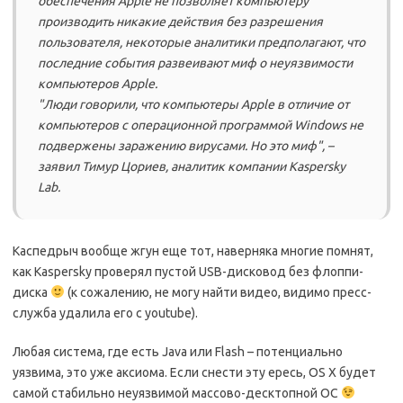
обеспечения Apple не позволяет компьютеру
производить никакие действия без разрешения
пользователя, некоторые аналитики предполагают, что
последние события развеивают миф о неуязвимости
компьютеров Apple.
"Люди говорили, что компьютеры Apple в отличие от
компьютеров с операционной программой Windows не
подвержены заражению вирусами. Но это миф", –
заявил Тимур Цориев, аналитик компании Kaspersky
Lab.
Каспедрыч вообще жгун еще тот, наверняка многие помнят,
как Kaspersky проверял пустой USB-дисковод без флоппи-
диска
(к сожалению, не могу найти видео, видимо пресс-
служба удалила его с youtube).
Любая система, где есть Java или Flash – потенциально
уязвима, это уже аксиома. Если снести эту ересь, OS X будет
самой стабильно неуязвимой массово-десктопной ОС