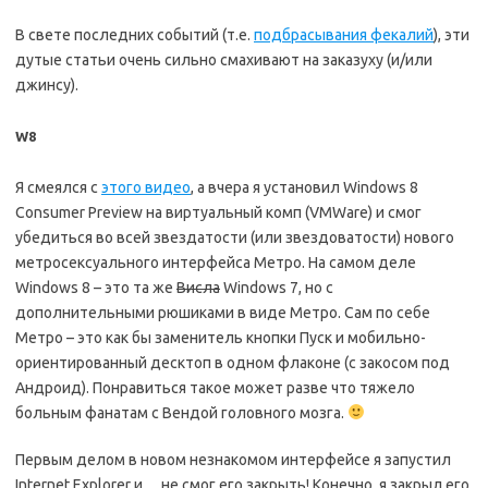
В свете последних событий (т.е.
подбрасывания фекалий
), эти
дутые статьи очень сильно смахивают на заказуху (и/или
джинсу).
W8
Я смеялся с
этого видео
, а вчера я установил Windows 8
Consumer Preview на виртуальный комп (VMWare) и смог
убедиться во всей звездатости (или звездоватости) нового
метросексуального интерфейса Метро. На самом деле
Windows 8 – это та же
Висла
Windows 7, но с
дополнительными рюшиками в виде Метро. Сам по себе
Метро – это как бы заменитель кнопки Пуск и мобильно-
ориентированный десктоп в одном флаконе (с закосом под
Андроид). Понравиться такое может разве что тяжело
больным фанатам с Вендой головного мозга.
Первым делом в новом незнакомом интерфейсе я запустил
Internet Explorer и… не смог его закрыть! Конечно, я закрыл его