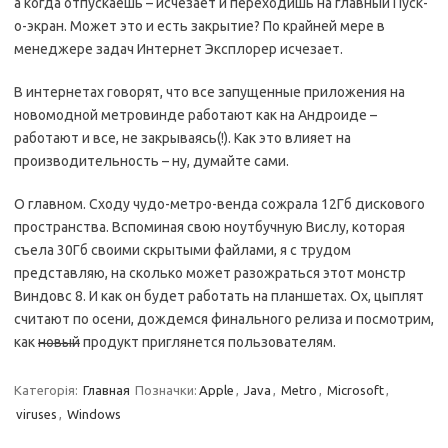
а когда отпускаешь – исчезает и переходишь на главный Пуск-
о-экран. Может это и есть закрытие? По крайней мере в
менеджере задач Интернет Эксплорер исчезает.
В интернетах говорят, что все запущенные приложения на
новомодной метровинде работают как на Андроиде –
работают и все, не закрываясь(!). Как это влияет на
производительность – ну, думайте сами.
О главном. Сходу чудо-метро-венда сожрала 12Гб дискового
пространства. Вспоминая свою ноутбучную Вислу, которая
съела 30Гб своими скрытыми файлами, я с трудом
представляю, на сколько может разожраться этот монстр
Виндовс 8. И как он будет работать на планшетах. Ох, цыплят
считают по осени, дождемся финального релиза и посмотрим,
как
новый
продукт приглянется пользователям.
Категорія:
Главная
Позначки:
Apple
,
Java
,
Metro
,
Microsoft
,
viruses
,
Windows