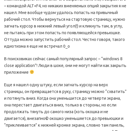
– командой ALT+F4, но никаких вменяемых опций закрытия я не
нашел. Мне вообще чудом удалось попасть на привычный
рабочий стол. Чтобы вернуться на стартовую страницу, нужно
загнать курсор в нижний левый угол(!) и кликнуть там, в углу,
не пытаясь при этом попасть по появляющейся превьюшке.
Оттуда можно запустить рабочий стол. Честно говоря, такого
идиотизма я еще не встречал 0_о
В поисковиках сейчас самый популярный запрос – “windows 8
close application”! Люди в шоке, они не могут найти как закрыть
приложение
Еще я нашел одну штуку, если загнать курсор на верх
страницы, он превращается в руку, страницу можно “схватить”
и потянуть вниз. Когда она уменьшится до четверти экрана,
она перестает двигаться вниз, только в стороны, но если
продолжать тянуть до самого низа (хоть окошка и не
двигается), внезапно© окошко уменьшяется до превьюшки и
“приклеивается” к нижней кромке экрана, словно там панель,