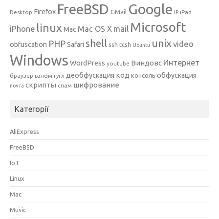
Google
FreeBSD
Firefox
GMail
Desktop
iPad
IP
Microsoft
linux
mail
iPhone
Mac OS X
Mac
unix
shell
PHP
video
obfuscation
Safari
ssh
tcsh
Ubuntu
Windows
Интернет
Виндовс
WordPress
youtube
код
деобфускация
обфускация
консоль
браузер
взлом
гугл
скрипты
шифрование
спам
почта
Категорії
AliExpress
FreeBSD
IoT
Linux
Mac
Music