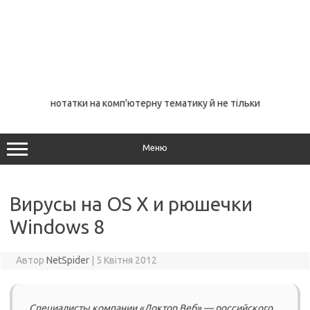
нотатки на комп'ютерну тематику й не тільки
Меню
Вирусы на OS X и рюшечки
Windows 8
Автор
NetSpider
|
5 Квітня 2012
Специалисты компании «Доктор Веб» — российского