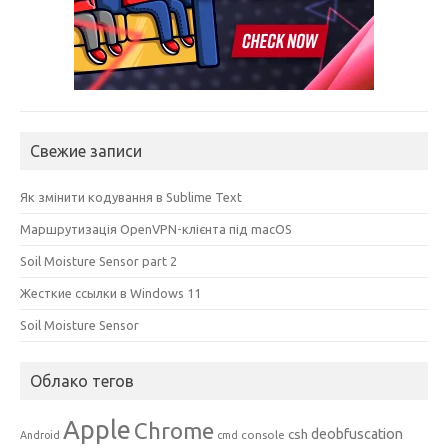
Свежие записи
Як змінити кодування в Sublime Text
Маршрутизація OpenVPN-клієнта під macOS
Soil Moisture Sensor part 2
Жесткие ссылки в Windows 11
Soil Moisture Sensor
Облако тегов
Apple
Chrome
csh
deobfuscation
console
Android
cmd