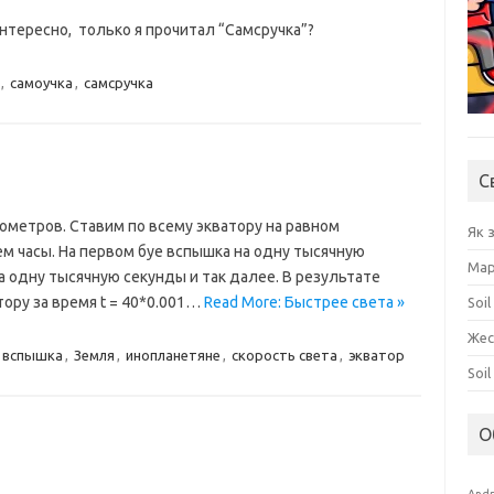
нтересно, только я прочитал “Самсручка”?
,
самоучка
,
самсручка
С
лометров. Ставим по всему экватору на равном
Як 
яем часы. На первом буе вспышка на одну тысячную
Мар
а одну тысячную секунды и так далее. В результате
ору за время t = 40*0.001…
Read More: Быстрее света »
Soil
Жес
вспышка
,
Земля
,
инопланетяне
,
скорость света
,
экватор
Soi
О