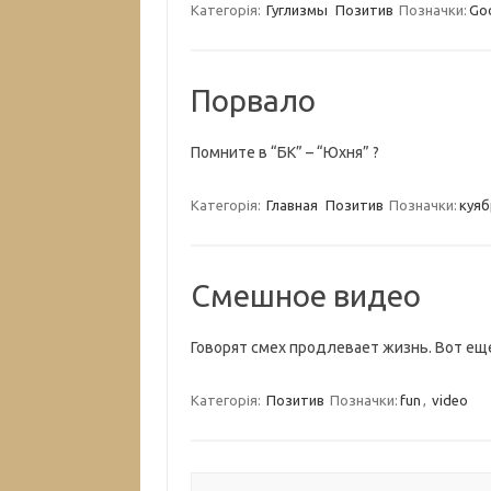
Категорія:
Гуглизмы
Позитив
Позначки:
Go
Порвало
Помните в “БК” – “Юхня” ?
Категорія:
Главная
Позитив
Позначки:
куяб
Смешное видео
Говорят смех продлевает жизнь. Вот ещ
Категорія:
Позитив
Позначки:
fun
,
video