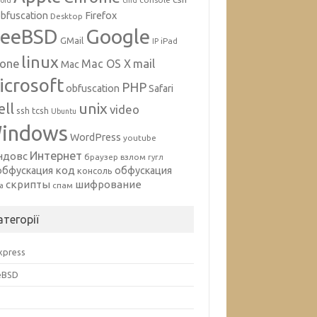
oid
cmd
bfuscation
Firefox
Desktop
Google
reeBSD
GMail
iPad
IP
linux
mail
hone
Mac OS X
Mac
icrosoft
PHP
obfuscation
Safari
unix
ell
video
ssh
tcsh
Ubuntu
indows
WordPress
youtube
Интернет
ндовс
браузер
взлом
гугл
код
обфускация
обфускация
консоль
скрипты
шифрование
спам
а
атегорії
Express
eBSD