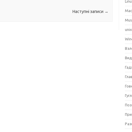
Lin
Ma
Наступні записи
→
Mus
uni
Win
Взл
Вид
Гад
Гла
Гов
Гуг
Поз
При
Раз