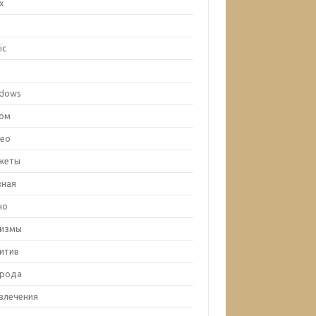
ux
c
ic
x
dows
ом
ео
жеты
вная
но
лизмы
итив
рода
влечения