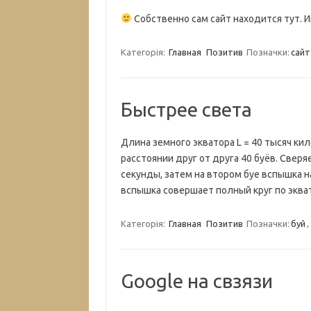
Собственно сам сайт находится тут. И
Категорія:
Главная
Позитив
Позначки:
сайт
Быстрее света
Длина земного экватора L = 40 тысяч ки
расстоянии друг от друга 40 буёв. Свер
секунды, затем на втором буе вспышка н
вспышка совершает полный круг по экват
Категорія:
Главная
Позитив
Позначки:
буй
,
Google на свзязи