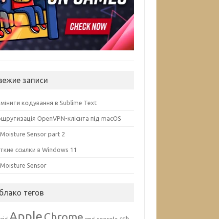
вежие записи
змінити кодування в Sublime Text
шрутизація OpenVPN-клієнта під macOS
 Moisture Sensor part 2
ткие ссылки в Windows 11
l Moisture Sensor
блако тегов
Apple
Chrome
csh
console