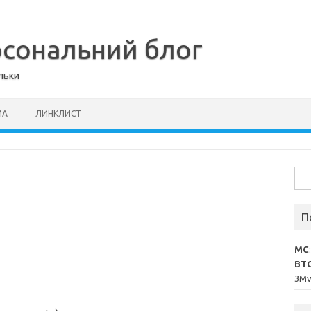
рсональний блог
льки
МА
ЛИНКЛИСТ
Пош
П
MC
BT
3M