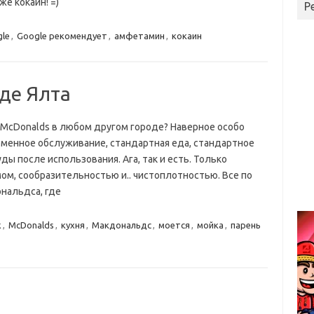
е кокаин! =)
Р
le
,
Google рекомендует
,
амфетамин
,
кокаин
де Ялта
 McDonalds в любом другом городе? Наверное особо
рменное обслуживание, стандартная еда, стандартное
ы после использования. Ага, так и есть. Только
ом, сообразительностью и.. чистоплотностью. Все по
ональдса, где
k
,
McDonalds
,
кухня
,
Макдональдс
,
моется
,
мойка
,
парень