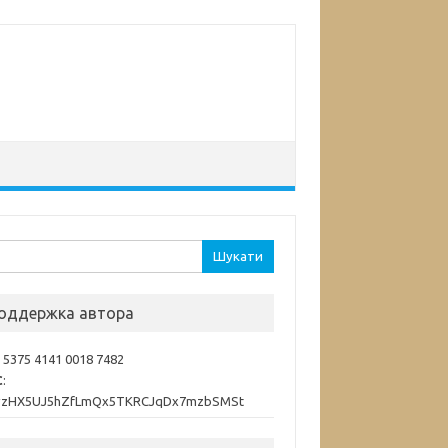
ук:
оддержка автора
: 5375 4141 0018 7482
C
:
vzHX5UJ5hZfLmQx5TKRCJqDx7mzbSMSt