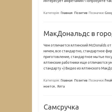
Интересует амфетамин? Попробуйте такж
Категорія:
Главная
Позитив
Позначки:
Goog
МакДональдс в горо
Чем отличается ялтинский McDonalds от
ничем, все стандартно, стандартное фи
приготовление, стандартное мытье посуд
ялтинские работники еще отличаются ум
стандарту =) Видео из ялтинского МакД
Категорія:
Главная
Позитив
Позначки:
frea
моется
,
Ялта
Самсручка