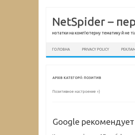
Перейти
до
вмісту
NetSpider – пе
нотатки на комп'ютерну тематику й не ті
ГОЛОВНА
PRIVACY POLICY
РЕКЛА
АРХІВ КАТЕГОРІЇ:
ПОЗИТИВ
Позитивное настроение =)
Google рекомендует