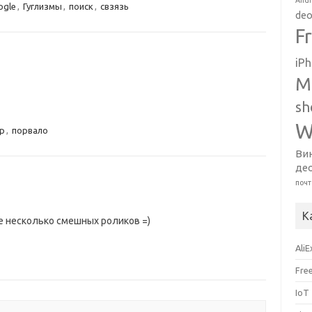
Andr
ogle
,
Гуглизмы
,
поиск
,
свзязь
deo
F
iP
M
sh
W
р
,
порвало
Ви
де
почт
К
е несколько смешных роликов =)
Ali
Fre
IoT