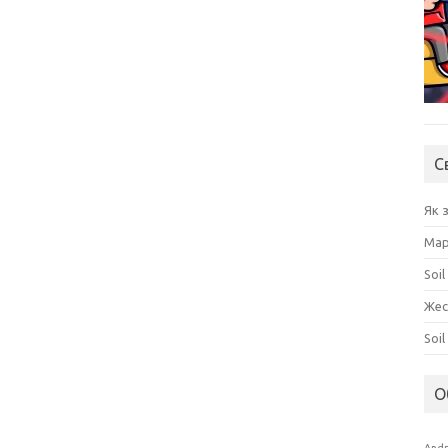
С
Як 
Мар
Soil
Жес
Soi
О