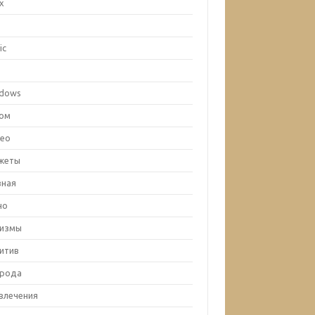
ux
c
ic
x
dows
ом
ео
жеты
вная
но
лизмы
итив
рода
влечения