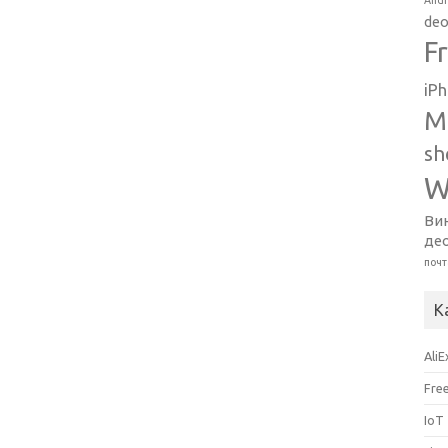
Andr
deo
F
iP
M
sh
W
Ви
де
почт
К
Ali
Fre
IoT