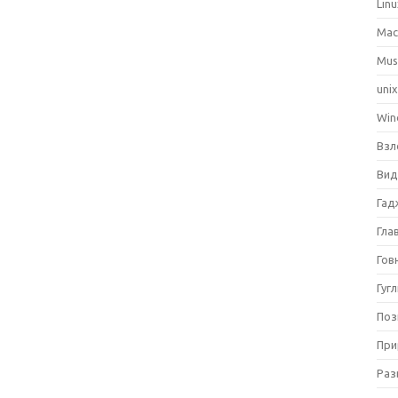
Lin
Ma
Mus
uni
Win
Взл
Вид
Гад
Гла
Гов
Гуг
Поз
При
Раз