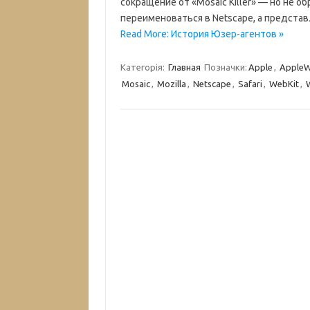
сокращение от «Mosaic Killer» — но не о
переименоваться в Netscape, а представл
Read More: История Юзер-агентов »
Категорія:
Главная
Позначки:
Apple
,
AppleW
Mosaic
,
Mozilla
,
Netscape
,
Safari
,
WebKit
,