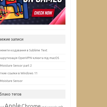
вежие записи
змінити кодування в Sublime Text
шрутизація OpenVPN-клієнта під macOS
 Moisture Sensor part 2
ткие ссылки в Windows 11
l Moisture Sensor
блако тегов
Apple
Chrome
csh
console