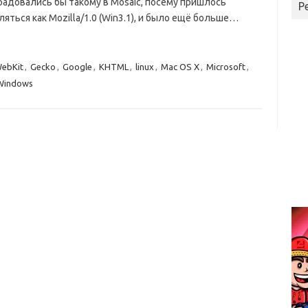
брадовались бы такому в Mosaic, посему пришлось
Р
яться как Mozilla/1.0 (Win3.1), и было ещё больше…
ebKit
,
Gecko
,
Google
,
KHTML
,
linux
,
Mac OS X
,
Microsoft
,
Windows