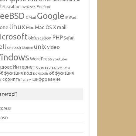
oid
cmd
bfuscation
Firefox
Desktop
Google
reeBSD
GMail
iPad
IP
linux
mail
hone
Mac OS X
Mac
icrosoft
PHP
obfuscation
Safari
unix
ell
video
ssh
tcsh
Ubuntu
indows
WordPress
youtube
Интернет
ндовс
браузер
взлом
гугл
код
обфускация
обфускация
консоль
скрипты
шифрование
спам
а
атегорії
Express
eBSD