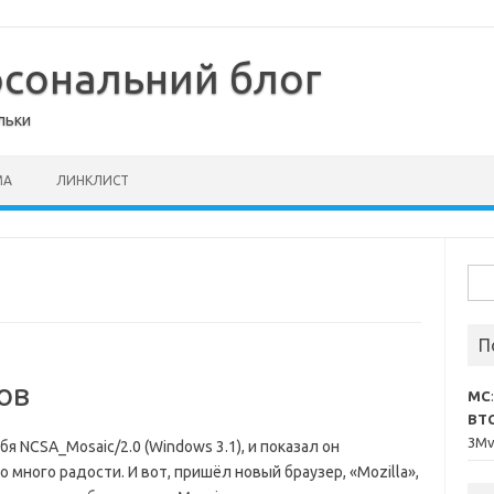
рсональний блог
льки
МА
ЛИНКЛИСТ
Пош
П
ов
MC
BT
3M
бя NCSA_Mosaic/2.0 (Windows 3.1), и показал он
 много радости. И вот, пришёл новый браузер, «Mozilla»,