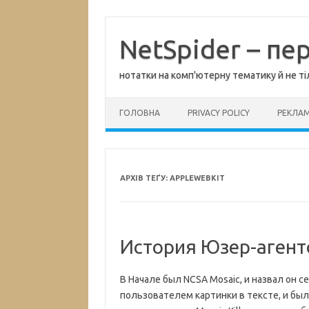
Перейти
до
вмісту
NetSpider – пе
нотатки на комп'ютерну тематику й не ті
ГОЛОВНА
PRIVACY POLICY
РЕКЛА
АРХІВ ТЕҐУ:
APPLEWEBKIT
История Юзер-агент
В Начале был NCSA Mosaic, и назвал он се
пользователем картинки в тексте, и было