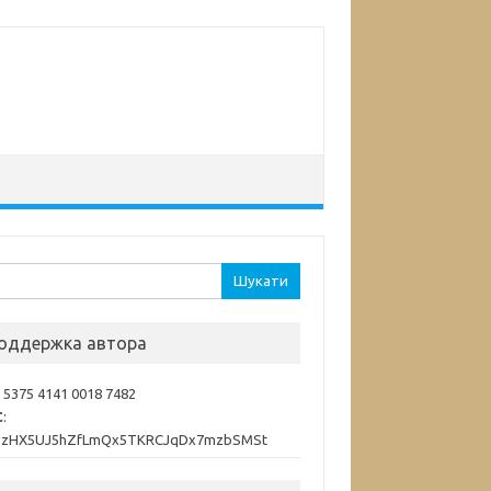
ук:
оддержка автора
: 5375 4141 0018 7482
C
:
vzHX5UJ5hZfLmQx5TKRCJqDx7mzbSMSt