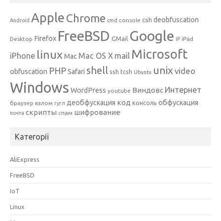
Apple
Chrome
csh
deobfuscation
console
Android
cmd
Google
FreeBSD
Firefox
GMail
Desktop
iPad
IP
Microsoft
linux
mail
iPhone
Mac OS X
Mac
unix
shell
PHP
video
obfuscation
Safari
ssh
tcsh
Ubuntu
Windows
Интернет
Виндовс
WordPress
youtube
код
деобфускация
обфускация
консоль
браузер
взлом
гугл
скрипты
шифрование
спам
почта
Категорії
AliExpress
FreeBSD
IoT
Linux