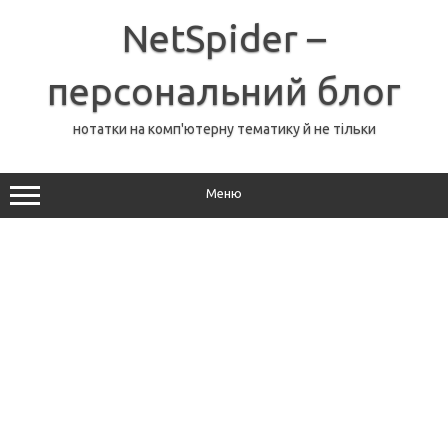
Перейти
до
NetSpider –
вмісту
персональний блог
нотатки на комп'ютерну тематику й не тільки
Меню