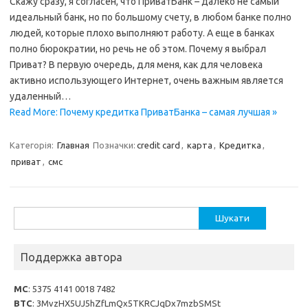
Скажу сразу, я согласен, что ПриватБанк – далеко не самый
идеальный банк, но по большому счету, в любом банке полно
людей, которые плохо выполняют работу. А еще в банках
полно бюрократии, но речь не об этом. Почему я выбрал
Приват? В первую очередь, для меня, как для человека
активно использующего Интернет, очень важным является
удаленный…
Read More: Почему кредитка ПриватБанка – самая лучшая »
Категорія:
Главная
Позначки:
credit card
,
карта
,
Кредитка
,
приват
,
смс
Пошук:
Поддержка автора
MC
: 5375 4141 0018 7482
BTC
: 3MvzHX5UJ5hZfLmQx5TKRCJqDx7mzbSMSt