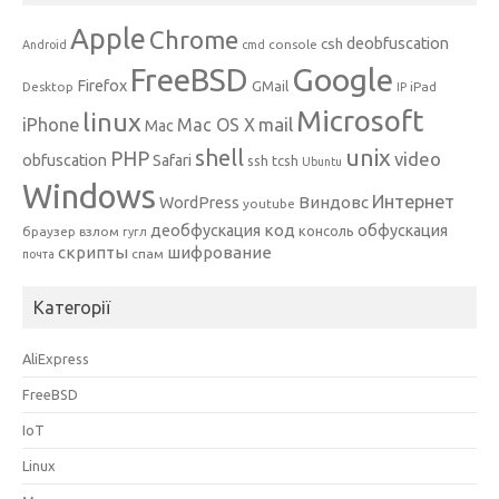
Apple
Chrome
csh
deobfuscation
console
Android
cmd
Google
FreeBSD
Firefox
GMail
Desktop
iPad
IP
Microsoft
linux
mail
iPhone
Mac OS X
Mac
unix
shell
PHP
video
obfuscation
Safari
ssh
tcsh
Ubuntu
Windows
Интернет
Виндовс
WordPress
youtube
код
деобфускация
обфускация
консоль
браузер
взлом
гугл
скрипты
шифрование
спам
почта
Категорії
AliExpress
FreeBSD
IoT
Linux