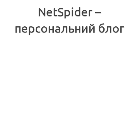
Перейти
до
NetSpider –
вмісту
персональний блог