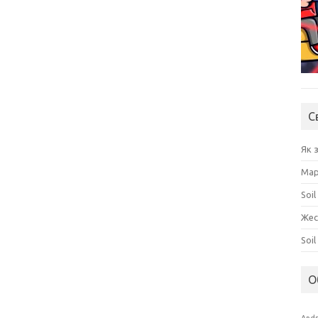
С
Як 
Мар
Soil
Жес
Soi
О