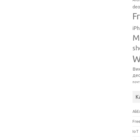
Andr
deo
F
iP
M
sh
W
Ви
де
почт
К
Ali
Fre
IoT