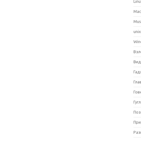
Lin
Ma
Mus
uni
Win
Взл
Вид
Гад
Гла
Гов
Гуг
Поз
При
Раз