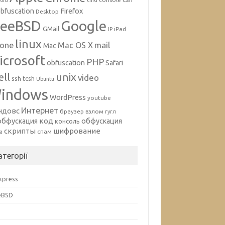
oid
cmd
bfuscation
Firefox
Desktop
Google
reeBSD
GMail
iPad
IP
linux
mail
hone
Mac OS X
Mac
icrosoft
PHP
obfuscation
Safari
unix
ell
video
ssh
tcsh
Ubuntu
indows
WordPress
youtube
Интернет
ндовс
браузер
взлом
гугл
код
обфускация
обфускация
консоль
скрипты
шифрование
спам
а
атегорії
Express
eBSD