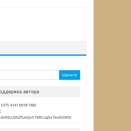
ук:
оддержка автора
: 5375 4141 0018 7482
C
:
vzHX5UJ5hZfLmQx5TKRCJqDx7mzbSMSt