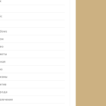
ux
c
ic
x
dows
ом
ео
жеты
вная
но
лизмы
итив
рода
влечения