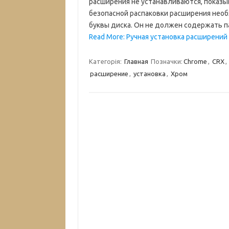
расширения не устанавливаются, показыв
безопасной распаковки расширения необ
буквы диска. Он не должен содержать п
Read More: Ручная установка расширений
Категорія:
Главная
Позначки:
Chrome
,
CRX
,
расширение
,
установка
,
Хром