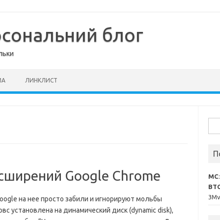
рсональний блог
льки
МА
ЛИНКЛИСТ
Пош
П
асширений Google Chrome
MC
BT
3M
oogle на нее просто забили и игнорируют мольбы
вс установлена на динамический диск (dynamic disk),