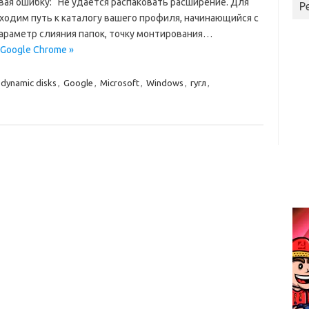
ая ошибку: “Не удается распаковать расширение. Для
Р
ходим путь к каталогу вашего профиля, начинающийся с
араметр слияния папок, точку монтирования…
 Google Chrome »
dynamic disks
,
Google
,
Microsoft
,
Windows
,
гугл
,