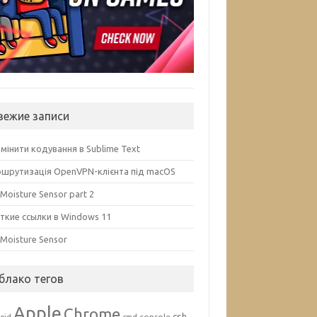
вежие записи
змінити кодування в Sublime Text
шрутизація OpenVPN-клієнта під macOS
 Moisture Sensor part 2
ткие ссылки в Windows 11
l Moisture Sensor
блако тегов
Apple
Chrome
csh
console