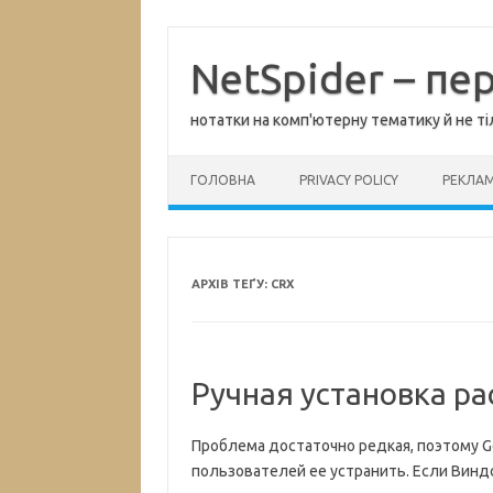
Перейти
до
вмісту
NetSpider – пе
нотатки на комп'ютерну тематику й не ті
ГОЛОВНА
PRIVACY POLICY
РЕКЛА
АРХІВ ТЕҐУ:
CRX
Ручная установка р
Проблема достаточно редкая, поэтому G
пользователей ее устранить. Если Виндо