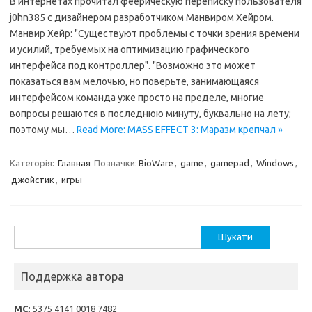
В интернетах прочитал феерическую переписку пользователя
j0hn385 с дизайнером разработчиком Манвиром Хейром.
Манвир Хейр: "Существуют проблемы с точки зрения времени
и усилий, требуемых на оптимизацию графического
интерфейса под контроллер". "Возможно это может
показаться вам мелочью, но поверьте, занимающаяся
интерфейсом команда уже просто на пределе, многие
вопросы решаются в последнюю минуту, буквально на лету;
поэтому мы…
Read More: MASS EFFECT 3: Маразм крепчал »
Категорія:
Главная
Позначки:
BioWare
,
game
,
gamepad
,
Windows
,
джойстик
,
игры
Пошук:
Поддержка автора
MC
: 5375 4141 0018 7482