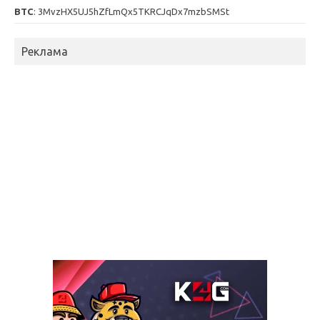
BTC
: 3MvzHX5UJ5hZfLmQx5TKRCJqDx7mzbSMSt
Реклама