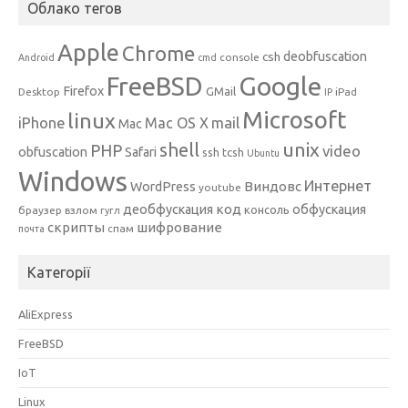
Облако тегов
Apple
Chrome
csh
deobfuscation
console
Android
cmd
Google
FreeBSD
Firefox
GMail
Desktop
iPad
IP
Microsoft
linux
mail
iPhone
Mac OS X
Mac
unix
shell
PHP
video
obfuscation
Safari
ssh
tcsh
Ubuntu
Windows
Интернет
Виндовс
WordPress
youtube
код
деобфускация
обфускация
консоль
браузер
взлом
гугл
скрипты
шифрование
спам
почта
Категорії
AliExpress
FreeBSD
IoT
Linux