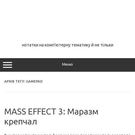
нотатки на комп'ютерну тематику й не тільки
Меню
АРХІВ ТЕҐУ:
GAMEPAD
MASS EFFECT 3: Маразм
крепчал