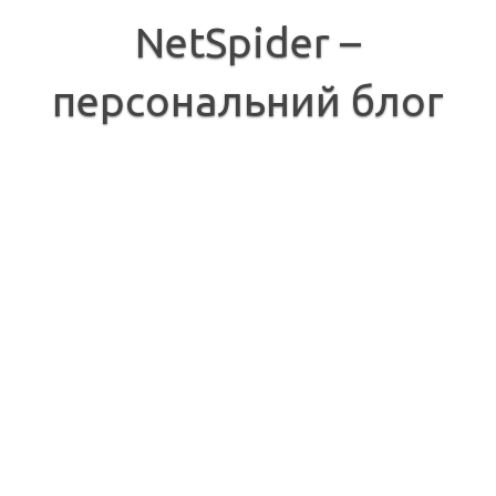
Перейти
до
NetSpider –
вмісту
персональний блог