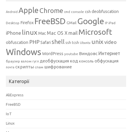
Apple
Chrome
csh
deobfuscation
console
Android
cmd
Google
FreeBSD
Firefox
GMail
Desktop
iPad
IP
Microsoft
linux
mail
iPhone
Mac OS X
Mac
unix
shell
PHP
video
obfuscation
Safari
ssh
tcsh
Ubuntu
Windows
Интернет
Виндовс
WordPress
youtube
код
деобфускация
обфускация
консоль
браузер
взлом
гугл
скрипты
шифрование
спам
почта
Категорії
AliExpress
FreeBSD
IoT
Linux