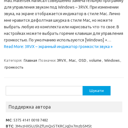
Matt Malensek написал совершенно замечательную программу
для управления звуком под Windows – 3RVX. При изменении
звука, на экране отображается индикатор в стиле Mac. Лично
мне нравится дефолтная шкурка в стиле Mac, но можете
выбрать любую из комплекта или нарисовать что-то свое. В
настройках можете выбрать горячие клавиши для управления
громкостью. По умолчанию используются [Windows] +…
Read More: 3RVX – экранный индикатор громкости звука »
Категорія:
Главная
Позначки:
3RVX
,
Mac
,
OSD
,
volume
,
Windows
,
громкость
Пошук:
Поддержка автора
MC
: 5375 4141 0018 7482
BTC
: 3MvzHX5UJ5hZfLmQx5TKRCJqDx7mzbSMSt