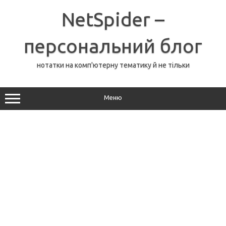
Перейти
до
NetSpider –
вмісту
персональний блог
нотатки на комп'ютерну тематику й не тільки
Меню