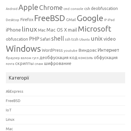
Apple
Chrome
csh
deobfuscation
console
Android
cmd
Google
FreeBSD
Firefox
GMail
Desktop
iPad
IP
Microsoft
linux
mail
iPhone
Mac OS X
Mac
unix
shell
PHP
video
obfuscation
Safari
ssh
tcsh
Ubuntu
Windows
Интернет
Виндовс
WordPress
youtube
код
деобфускация
обфускация
консоль
браузер
взлом
гугл
скрипты
шифрование
спам
почта
Категорії
AliExpress
FreeBSD
IoT
Linux
Mac