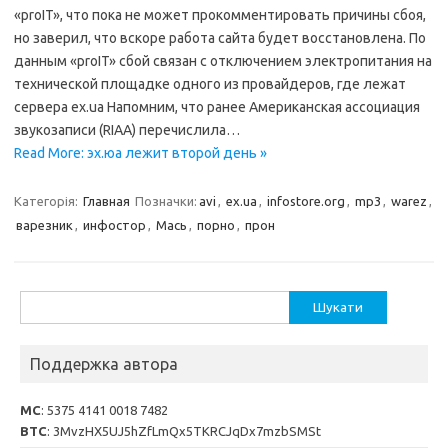
«proIT», что пока не может прокомментировать причины сбоя,
но заверил, что вскоре работа сайта будет восстановлена. По
данным «proIT» сбой связан с отключением электропитания на
технической площадке одного из провайдеров, где лежат
сервера ex.ua Напомним, что ранее Американская ассоциация
звукозаписи (RIAA) перечислила…
Read More: эх.юа лежит второй день »
Категорія:
Главная
Позначки:
avi
,
ex.ua
,
infostore.org
,
mp3
,
warez
,
варезник
,
инфостор
,
Мась
,
порно
,
прон
Пошук:
Поддержка автора
MC
: 5375 4141 0018 7482
BTC
: 3MvzHX5UJ5hZfLmQx5TKRCJqDx7mzbSMSt