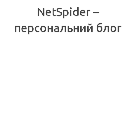
Перейти
до
NetSpider –
вмісту
персональний блог