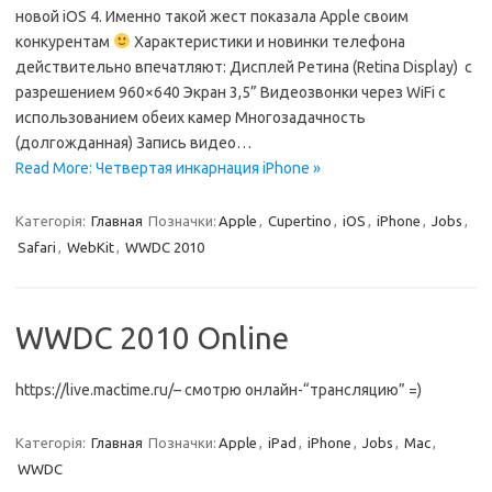
новой iOS 4. Именно такой жест показала Apple своим
конкурентам
Характеристики и новинки телефона
действительно впечатляют: Дисплей Ретина (Retina Display) c
разрешением 960×640 Экран 3,5” Видеозвонки через WiFi с
использованием обеих камер Многозадачность
(долгожданная) Запись видео…
Read More: Четвертая инкарнация iPhone »
Категорія:
Главная
Позначки:
Apple
,
Cupertino
,
iOS
,
iPhone
,
Jobs
,
Safari
,
WebKit
,
WWDC 2010
WWDC 2010 Online
https://live.mactime.ru/– смотрю онлайн-“трансляцию” =)
Категорія:
Главная
Позначки:
Apple
,
iPad
,
iPhone
,
Jobs
,
Mac
,
WWDC