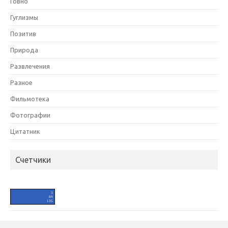
Говно
Гуглизмы
Позитив
Природа
Развлечения
Разное
Фильмотека
Фотографии
Цитатник
Счетчики
HIT.UA
3
89
135