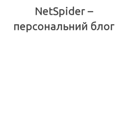
Перейти
до
NetSpider –
вмісту
персональний блог