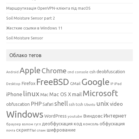
Маршрутизація OpenVPN-клієнта під macOS
Soil Moisture Sensor part 2
Жесткие ссылки в Windows 11
Soil Moisture Sensor
Облако тегов
Apple
Chrome
csh
deobfuscation
console
Android
cmd
Google
FreeBSD
Firefox
GMail
Desktop
iPad
IP
Microsoft
linux
mail
iPhone
Mac OS X
Mac
unix
shell
PHP
video
obfuscation
Safari
ssh
tcsh
Ubuntu
Windows
Интернет
Виндовс
WordPress
youtube
код
деобфускация
обфускация
консоль
браузер
взлом
гугл
скрипты
шифрование
спам
почта