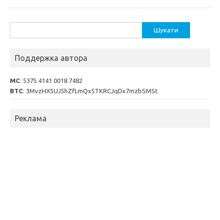
Пошук:
Поддержка автора
MC
: 5375 4141 0018 7482
BTC
: 3MvzHX5UJ5hZfLmQx5TKRCJqDx7mzbSMSt
Реклама