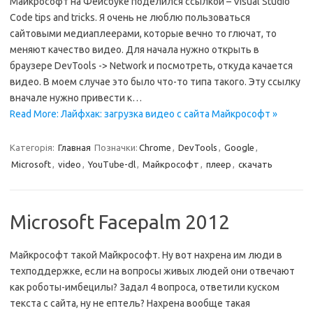
Майкрософт на Фейсбуке поделился ссылкой – Visual Studio
Code tips and tricks. Я очень не люблю пользоваться
сайтовыми медиаплеерами, которые вечно то глючат, то
меняют качество видео. Для начала нужно открыть в
браузере DevTools -> Network и посмотреть, откуда качается
видео. В моем случае это было что-то типа такого. Эту ссылку
вначале нужно привести к…
Read More: Лайфхак: загрузка видео с сайта Майкрософт »
Категорія:
Главная
Позначки:
Chrome
,
DevTools
,
Google
,
Microsoft
,
video
,
YouTube-dl
,
Майкрософт
,
плеер
,
скачать
Microsoft Facepalm 2012
Майкрософт такой Майкрософт. Ну вот нахрена им люди в
техподдержке, если на вопросы живых людей они отвечают
как роботы-имбецилы? Задал 4 вопроса, ответили куском
текста с сайта, ну не ептель? Нахрена вообще такая