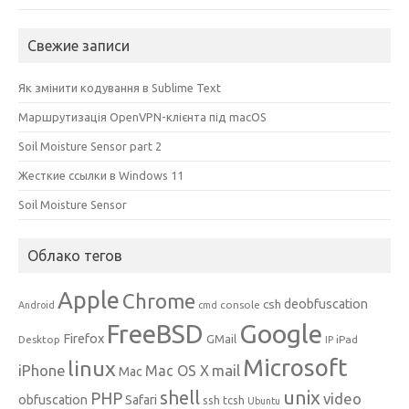
Свежие записи
Як змінити кодування в Sublime Text
Маршрутизація OpenVPN-клієнта під macOS
Soil Moisture Sensor part 2
Жесткие ссылки в Windows 11
Soil Moisture Sensor
Облако тегов
Apple
Chrome
csh
deobfuscation
console
Android
cmd
Google
FreeBSD
Firefox
GMail
Desktop
iPad
IP
Microsoft
linux
mail
iPhone
Mac OS X
Mac
unix
shell
PHP
video
obfuscation
Safari
ssh
tcsh
Ubuntu