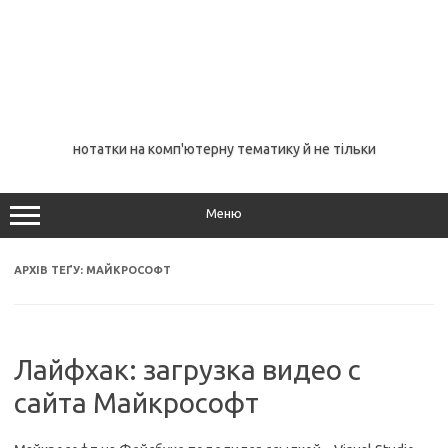
нотатки на комп'ютерну тематику й не тільки
Меню
АРХІВ ТЕҐУ:
МАЙКРОСОФТ
Лайфхак: загрузка видео с
сайта Майкрософт