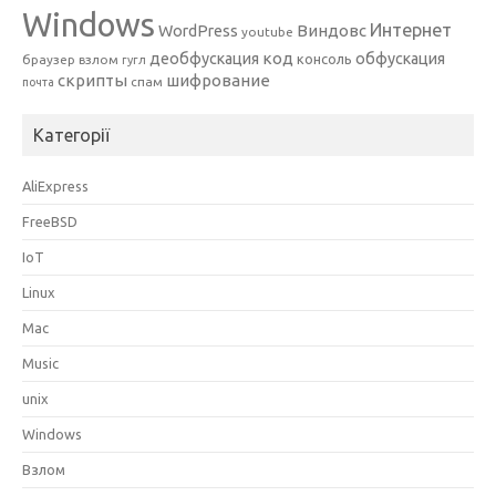
Windows
Интернет
Виндовс
WordPress
youtube
код
деобфускация
обфускация
консоль
браузер
взлом
гугл
скрипты
шифрование
спам
почта
Категорії
AliExpress
FreeBSD
IoT
Linux
Mac
Music
unix
Windows
Взлом