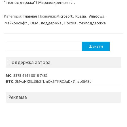
“техподдержка”? Маразм крепчает…
Категорія:
Главная
Позначки:
Microsoft
,
Russia
,
Windows
,
Майкрософт
,
ОЕМ
,
поддержка
,
Россия
,
техподдержка
Пошук:
Поддержка автора
MC
: 5375 4141 0018 7482
BTC
: 3MvzHX5UJ5hZfLmQx5TKRCJqDx7mzbSMSt
Реклама