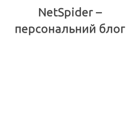
Перейти
до
NetSpider –
вмісту
персональний блог