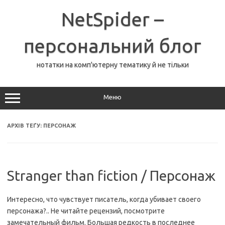
Перейти
до
NetSpider –
вмісту
персональний блог
нотатки на комп'ютерну тематику й не тільки
Меню
АРХІВ ТЕҐУ:
ПЕРСОНАЖ
Stranger than fiction / Персонаж
Интересно, что чувствует писатель, когда убивает своего
персонажа?.. Не читайте рецензий, посмотрите
замечательный фильм. Большая редкость в последнее