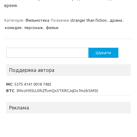
время.
Категорія:
Фильмотека
Позначки:
stranger than fiction
,
драма
,
комедия
,
персонаж
,
фильм
Пошук:
Поддержка автора
MC
: 5375 4141 0018 7482
BTC
: 3MvzHX5UJ5hZfLmQx5TKRCJqDx7mzbSMSt
Реклама