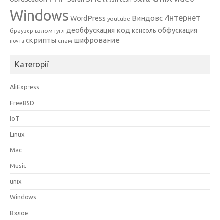
Ubuntu
Windows
Интернет
Виндовс
WordPress
youtube
код
деобфускация
обфускация
консоль
браузер
взлом
гугл
скрипты
шифрование
спам
почта
Категорії
AliExpress
FreeBSD
IoT
Linux
Mac
Music
unix
Windows
Взлом