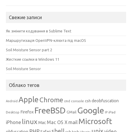
Свежие записи
Як змінити кодування в Sublime Text
Маршрутизація OpenVPN-клієнта під macOS
Soil Moisture Sensor part 2
Жесткие ссылки в Windows 11
Soil Moisture Sensor
Облако тегов
Apple
Chrome
csh
deobfuscation
console
Android
cmd
Google
FreeBSD
Firefox
GMail
Desktop
iPad
IP
Microsoft
linux
mail
iPhone
Mac OS X
Mac
unix
shell
PHP
video
obfuscation
Safari
ssh
tcsh