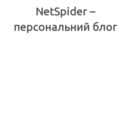
Перейти
до
NetSpider –
вмісту
персональний блог