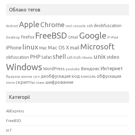
Облако тегов
Apple
Chrome
csh
deobfuscation
console
Android
cmd
Google
FreeBSD
Firefox
GMail
Desktop
iPad
IP
Microsoft
linux
mail
iPhone
Mac OS X
Mac
unix
shell
PHP
video
obfuscation
Safari
ssh
tcsh
Ubuntu
Windows
Интернет
Виндовс
WordPress
youtube
код
деобфускация
обфускация
консоль
браузер
взлом
гугл
скрипты
шифрование
спам
почта
Категорії
AliExpress
FreeBSD
IoT