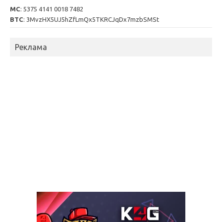
MC
: 5375 4141 0018 7482
BTC
: 3MvzHX5UJ5hZfLmQx5TKRCJqDx7mzbSMSt
Реклама