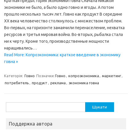
Краткая предыстория экономики говна Сначала никакой
экономики не было, а было одно говно и ягоды. А потом
прошло несколько тысяч лет. Говно как продукт В середине
XX века человечество столкнулось с множеством проблем.
Во-первых, на горизонте замаячили перенаселение, нехватка
ресурсов и третья мировая война. Во-вторых, рыбалка стала
ни к черту. Кроме того, производственные мощности
наращивались…
Read More: Копроэкономика: краткое введение в экономику
говна »
Категорія:
Говно
Позначки:
Говно
,
копроэкономика
,
маркетинг
,
потребитель
,
продукт
,
реклама
,
экономика говна
Пошук:
Поддержка автора