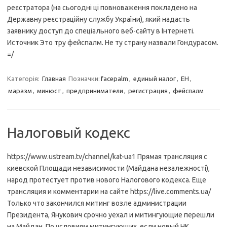
реєстратора (на сьогодні ці повноваження покладено на
Державну реєстраційну службу України), який надасть
заявнику доступ до спеціального веб-сайту в Інтернеті.
Источник Это тру фейспалм. Не ту страну назвали Гондурасом.
=/
Категорія:
Главная
Позначки:
facepalm
,
единый налог
,
ЕН
,
маразм
,
минюст
,
предприниматели
,
регистрация
,
фейспалм
Налоговый кодекс
https://www.ustream.tv/channel/kat-ua1 Прямая трансляция с
киевской Площади независимости (Майдана незалежності),
народ протестует против нового Налогового кодекса. Еще
трансляция и комментарии на сайте https://live.comments.ua/
Только что закончился митинг возле администрации
Президента, Янукович срочно уехал и митингующие перешли
на Майдан. По условиям митингующих, если новый НК