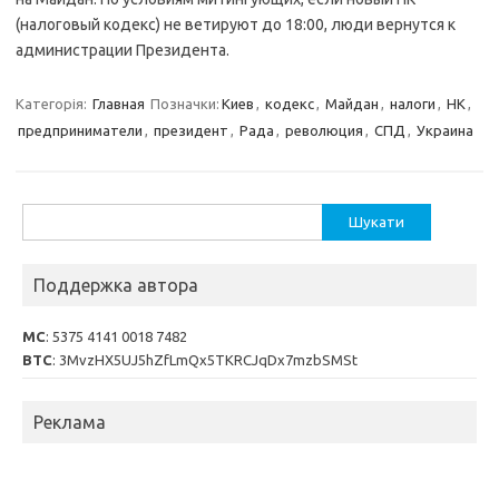
(налоговый кодекс) не ветируют до 18:00, люди вернутся к
администрации Президента.
Категорія:
Главная
Позначки:
Киев
,
кодекс
,
Майдан
,
налоги
,
НК
,
предприниматели
,
президент
,
Рада
,
революция
,
СПД
,
Украина
Пошук:
Поддержка автора
MC
: 5375 4141 0018 7482
BTC
: 3MvzHX5UJ5hZfLmQx5TKRCJqDx7mzbSMSt
Реклама