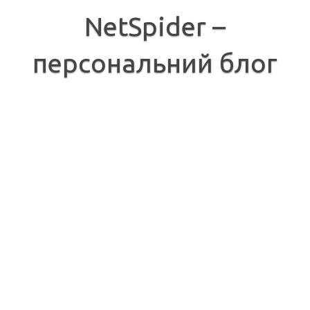
Перейти
до
NetSpider –
вмісту
персональний блог