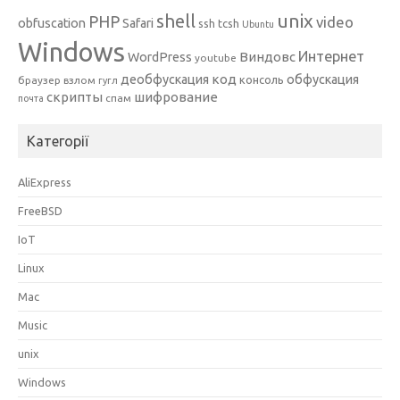
unix
shell
PHP
video
obfuscation
Safari
ssh
tcsh
Ubuntu
Windows
Интернет
Виндовс
WordPress
youtube
код
деобфускация
обфускация
консоль
браузер
взлом
гугл
скрипты
шифрование
спам
почта
Категорії
AliExpress
FreeBSD
IoT
Linux
Mac
Music
unix
Windows