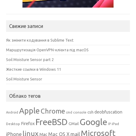
Свежие записи
Як змінити кодування в Sublime Text
Маршрутизація OpenVPN-клієнта під macOS
Soil Moisture Sensor part 2
Жесткие ссылки в Windows 11
Soil Moisture Sensor
Облако тегов
Apple
Chrome
csh
deobfuscation
console
Android
cmd
Google
FreeBSD
Firefox
GMail
Desktop
iPad
IP
Microsoft
linux
mail
iPhone
Mac OS X
Mac