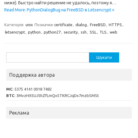
ниже). Быстро найти решение не удалось, поэтому я…
Read More: PythonDialogBug на FreeBSD в Letsencrypt »
Категорія:
unix
Позначки:
certificate
,
dialog
,
FreeBSD
,
HTTPS
,
letsencrypt
,
python
,
python27
,
security
,
ssh
,
SSL
,
TLS
,
web
Пошук:
Поддержка автора
MC
: 5375 4141 0018 7482
BTC
: 3MvzHX5UJ5hZfLmQx5TKRCJqDx7mzbSMSt
Реклама