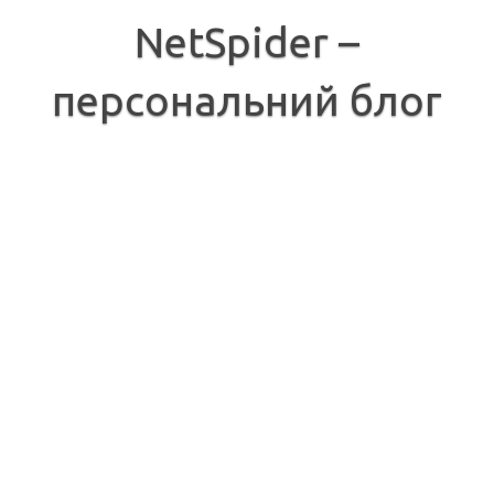
Перейти
до
NetSpider –
вмісту
персональний блог