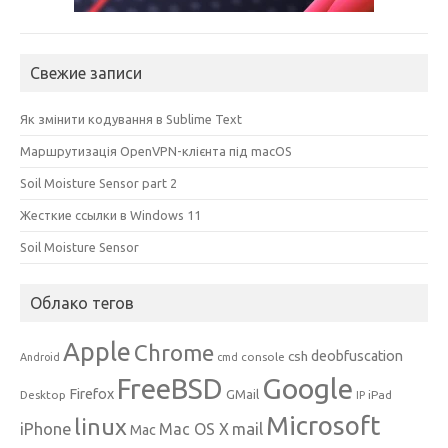
Свежие записи
Як змінити кодування в Sublime Text
Маршрутизація OpenVPN-клієнта під macOS
Soil Moisture Sensor part 2
Жесткие ссылки в Windows 11
Soil Moisture Sensor
Облако тегов
Apple
Chrome
csh
deobfuscation
console
Android
cmd
Google
FreeBSD
Firefox
GMail
Desktop
iPad
IP
Microsoft
linux
mail
iPhone
Mac OS X
Mac