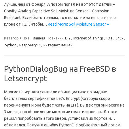
лучше, чем от фонаря. А потом попал на вот этот датчик –
Gravity: Analog Capacitive Soil Moisture Sensor – Corrosion
Resistant. Если быть точным, то я попал не на него, а на его
клона от TZT. Чтобы…
Read More: Soil Moisture Sensor »
Категорія:
IoT
Главная
Позначки:
DIY
,
Internet of Things
,
IOT
,
linux
,
python
,
Raspberry Pi
,
интернет вещей
PythonDialogBug на FreeBSD в
Letsencrypt
Многие наверняка слышали об инициативе по выдаче
бесплатных сертификатов Let’s Encrypt (которую скоро
переименуют и она будет жить на EFF). Выдаются они всего на
3 месяца, но обновление можно автоматизировать. Я тоже
решил попробовать этого зверя, установил из портов и…
обломался. Получил ошибку PythonDialogBug (полный лог см.