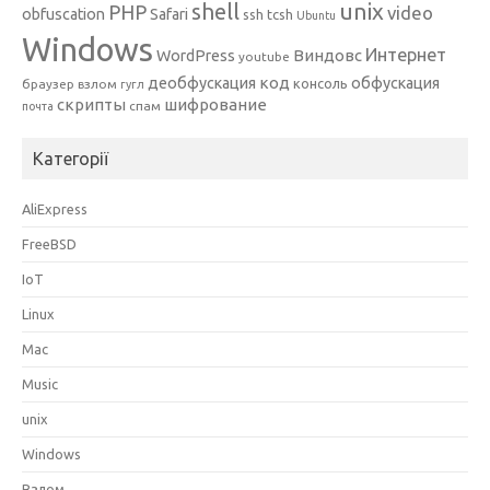
unix
shell
PHP
video
obfuscation
Safari
ssh
tcsh
Ubuntu
Windows
Интернет
Виндовс
WordPress
youtube
код
деобфускация
обфускация
консоль
браузер
взлом
гугл
скрипты
шифрование
спам
почта
Категорії
AliExpress
FreeBSD
IoT
Linux
Mac
Music
unix
Windows
Взлом