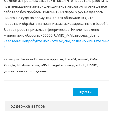
В одной из прошлых заметок я писал, что перестало работать
подтверждение заявок для доменов .org.ua, хотя раньше все
работало без проблем. Выяснить из первых рук не удалось
ничего, но судя по всему, как-то так обновили ПО, что
перестали обрабатываться письма, закодированные в base64.
В ответ робот присылает феерическое: Нижче наведено
журнал його обробки. +00000: UANIC_iMAIL.process_dpa…
Read More: Попробуйте 8bit – это вкусно, полезно и питательно
»
Категорія:
Главная
Позначки:
approve
,
base64
,
e-mail
,
GMail
,
Google
,
Hostmaster.ua
,
MIME
,
register_query
,
robot
,
UANIC
,
домен
,
заявка
,
продление
Пошук:
Поддержка автора