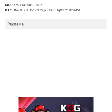
MC
: 5375 4141 0018 7482
BTC
: 3MvzHX5UJ5hZfLmQx5TKRCJqDx7mzbSMSt
Реклама