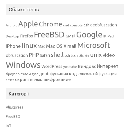
Облако тегов
Apple
Chrome
csh
deobfuscation
console
Android
cmd
Google
FreeBSD
Firefox
GMail
Desktop
iPad
IP
Microsoft
linux
mail
iPhone
Mac OS X
Mac
unix
shell
PHP
video
obfuscation
Safari
ssh
tcsh
Ubuntu
Windows
Интернет
Виндовс
WordPress
youtube
код
деобфускация
обфускация
консоль
браузер
взлом
гугл
скрипты
шифрование
спам
почта
Категорії
AliExpress
FreeBSD
IoT