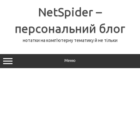
Перейти
до
NetSpider –
вмісту
персональний блог
нотатки на комп'ютерну тематику й не тільки
Меню