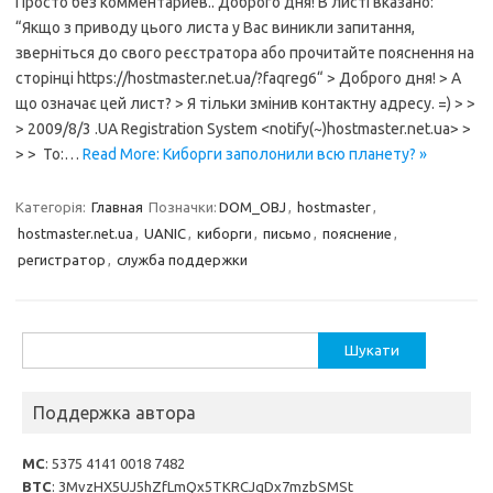
Просто без комментариев.. Доброго дня! В листі вказано:
“Якщо з приводу цього листа у Вас виникли запитання,
зверніться до свого реєстратора або прочитайте пояснення на
сторінці https://hostmaster.net.ua/?faqreg6“ > Доброго дня! > А
що означає цей лист? > Я тільки змінив контактну адресу. =) > >
> 2009/8/3 .UA Registration System <notify(~)hostmaster.net.ua> >
> > To:…
Read More: Киборги заполонили всю планету? »
Категорія:
Главная
Позначки:
DOM_OBJ
,
hostmaster
,
hostmaster.net.ua
,
UANIC
,
киборги
,
письмо
,
пояснение
,
регистратор
,
служба поддержки
Пошук:
Поддержка автора
MC
: 5375 4141 0018 7482
BTC
: 3MvzHX5UJ5hZfLmQx5TKRCJqDx7mzbSMSt