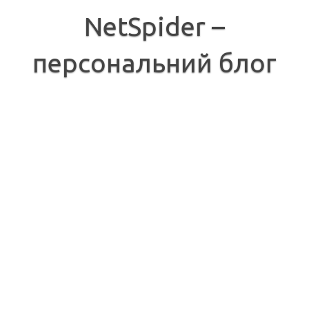
Перейти
до
NetSpider –
вмісту
персональний блог