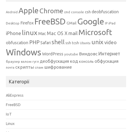
Apple
Chrome
csh
deobfuscation
console
Android
cmd
Google
FreeBSD
Firefox
GMail
Desktop
iPad
IP
Microsoft
linux
mail
iPhone
Mac OS X
Mac
unix
shell
PHP
video
obfuscation
Safari
ssh
tcsh
Ubuntu
Windows
Интернет
Виндовс
WordPress
youtube
код
деобфускация
обфускация
консоль
браузер
взлом
гугл
скрипты
шифрование
спам
почта
Категорії
AliExpress
FreeBSD
IoT
Linux