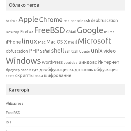
Облако тегов
Apple
Chrome
csh
deobfuscation
console
Android
cmd
Google
FreeBSD
Firefox
GMail
Desktop
iPad
IP
Microsoft
linux
mail
iPhone
Mac OS X
Mac
unix
shell
PHP
video
obfuscation
Safari
ssh
tcsh
Ubuntu
Windows
Интернет
Виндовс
WordPress
youtube
код
деобфускация
обфускация
консоль
браузер
взлом
гугл
скрипты
шифрование
спам
почта
Категорії
AliExpress
FreeBSD
IoT