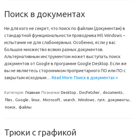
Поиск в документах
Ни для кого не секрет, что поиск по файлам (документам) в
стандартной функциональности проводника MS Windows –
испытание не для слабонервных. Особенно, если у вас
большое множество всяких разных документов.
Альтернативным инструментом может выступать поиск
документов от Google в программе Google Desktop. Если же
вы не являетесь сторонником проприетарного ПО или ПО с
закрытым исходным…
Read More: Поиск в документах »
Категорія:
Главная
Позначки:
Desktop
,
DocFetcher
,
documents
,
files
,
Google
,
linux
,
Microsoft
,
search
,
Windows
,
гугл
,
документы
,
поиск
,
файлы
Трюки с графикой