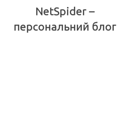
Перейти
до
NetSpider –
вмісту
персональний блог