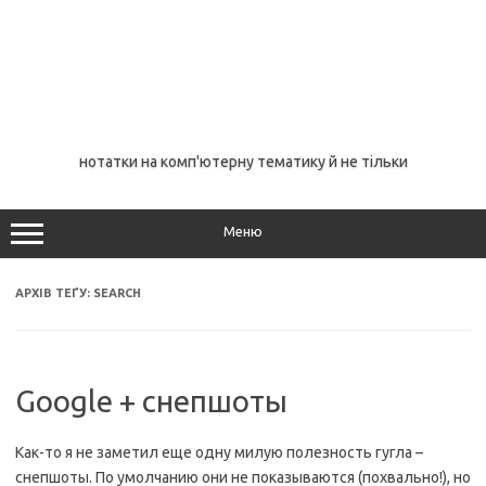
нотатки на комп'ютерну тематику й не тільки
Меню
АРХІВ ТЕҐУ:
SEARCH
Google + снепшоты
Как-то я не заметил еще одну милую полезность гугла –
снепшоты. По умолчанию они не показываются (похвально!), но