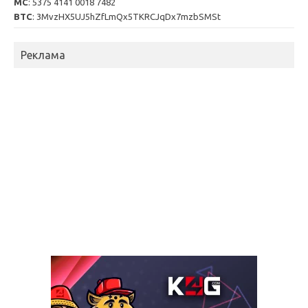
MC
: 5375 4141 0018 7482
BTC
: 3MvzHX5UJ5hZfLmQx5TKRCJqDx7mzbSMSt
Реклама