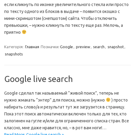
если кликнуть по иконке увеличительного стекла или просто
по тексту одного из блоков в выдаче – появится окошко с
мини-скриншотом (снепшотом) сайта. Чтобы отключить
превьюшки, – нужно кликнуть по тексту еще раз. Мелочь, а
приятно
Категорія:
Главная
Позначки:
Google
,
preview
,
search
,
snapshot
,
snapshots
Google live search
Google сделал так называемый “живой поиск”, теперь не
нужно жмакать “энтер” для поиска, можно (нужно
) просто
набирать слово/а и результат тут же загрузится в страницу.
Пока этот поиск автоматически включен только для тех, кто
залогинен на гугле и/или для ограниченного списка стран. Все
классно, мне даже нравится, но, – в рот вам ноги!…
Read More: Google live search »