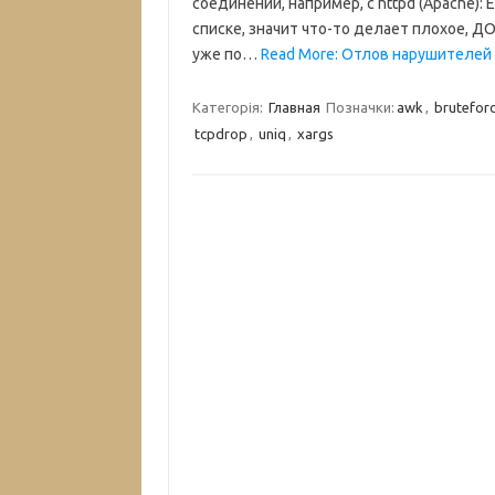
соединений, например, с httpd (Apache):
списке, значит что-то делает плохое, Д
уже по…
Read More: Отлов нарушителей 
Категорія:
Главная
Позначки:
awk
,
brutefor
tcpdrop
,
uniq
,
xargs