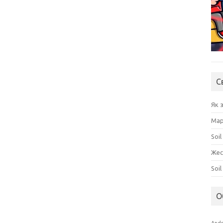
С
Як 
Мар
Soil
Жес
Soi
О