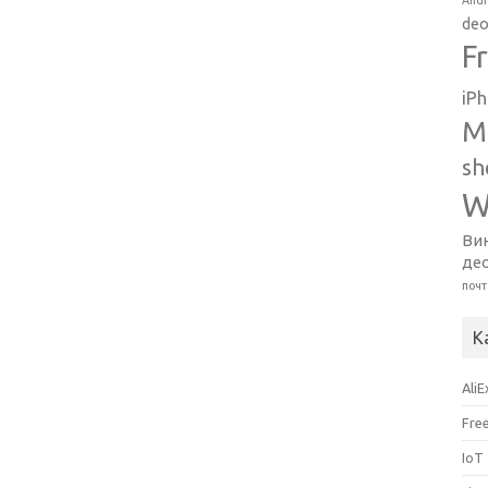
Andr
deo
F
iP
M
sh
W
Ви
де
почт
К
Ali
Fre
IoT