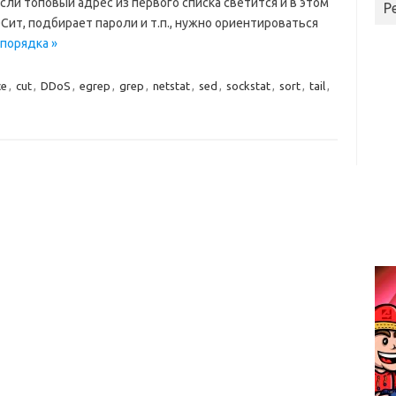
 Если топовый адрес из первого списка светится и в этом
Р
ОСит, подбирает пароли и т.п., нужно ориентироваться
порядка »
ce
,
cut
,
DDoS
,
egrep
,
grep
,
netstat
,
sed
,
sockstat
,
sort
,
tail
,