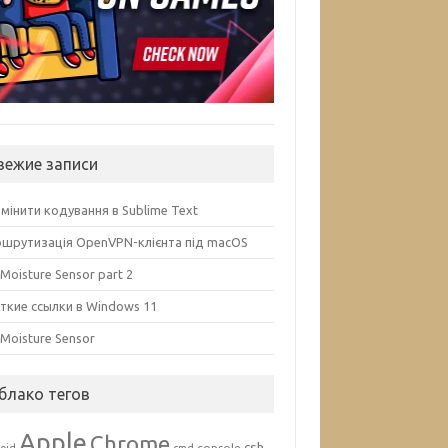
вежие записи
змінити кодування в Sublime Text
шрутизація OpenVPN-клієнта під macOS
 Moisture Sensor part 2
ткие ссылки в Windows 11
l Moisture Sensor
блако тегов
Apple
Chrome
csh
console