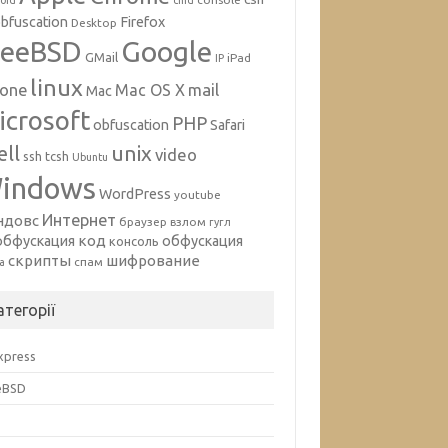
oid
cmd
bfuscation
Firefox
Desktop
Google
reeBSD
GMail
iPad
IP
linux
mail
hone
Mac OS X
Mac
icrosoft
PHP
obfuscation
Safari
unix
ell
video
ssh
tcsh
Ubuntu
indows
WordPress
youtube
Интернет
ндовс
браузер
взлом
гугл
код
обфускация
обфускация
консоль
скрипты
шифрование
спам
а
атегорії
Express
eBSD