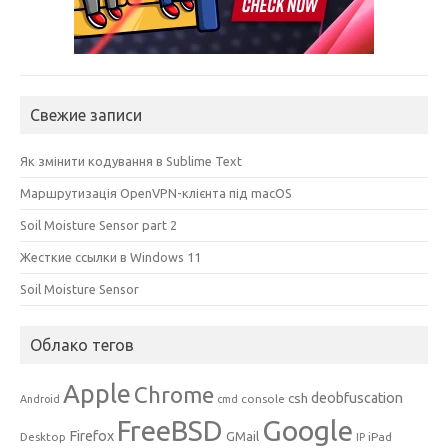
Свежие записи
Як змінити кодування в Sublime Text
Маршрутизація OpenVPN-клієнта під macOS
Soil Moisture Sensor part 2
Жесткие ссылки в Windows 11
Soil Moisture Sensor
Облако тегов
Apple
Chrome
csh
deobfuscation
console
Android
cmd
Google
FreeBSD
Firefox
GMail
Desktop
iPad
IP