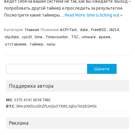
ведет себя на вашей системе не так, как вы ожидаете. Выход –
попробовать другой таймер и проследить за результатом.
Посмотрите какие таймеры…
Read More: time is ticking out »
Категорія:
Главная
Позначки:
ACPI-fast
,
date
,
FreeBSD
,
i8254
,
ntpdate
,
sysctl
,
time
,
Timecounter
,
TSC
,
vmware
,
время
,
отставание
,
таймер
,
часы
Пошук:
Поддержка автора
MC
: 5375 4141 0018 7482
BTC
: 3MvzHX5UJ5hZfLmQx5TKRCJqDx7mzbSMSt
Реклама