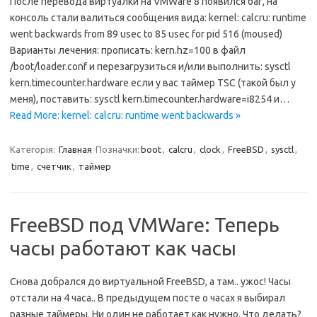
После перевода виртуалки на VMWare 8 появился баг, на
консоль стали валиться сообщения вида: kernel: calcru: runtime
went backwards from 89 usec to 85 usec for pid 516 (moused)
Варианты лечения: прописать: kern.hz=100 в файл
/boot/loader.conf и перезагрузиться и/или выполнить: sysctl
kern.timecounter.hardware если у вас таймер TSC (такой был у
меня), поставить: sysctl kern.timecounter.hardware=i8254 и…
Read More: kernel: calcru: runtime went backwards »
Категорія:
Главная
Позначки:
boot
,
calcru
,
clock
,
FreeBSD
,
sysctl
,
time
,
счетчик
,
таймер
FreeBSD под VMWare: Теперь
часы работают как часы
Снова добрался до виртуальной FreeBSD, а там.. ужос! Часы
отстали на 4 часа.. В предыдущем посте о часах я выбирал
разные таймеры. Ни один не работает как нужно. Что делать?