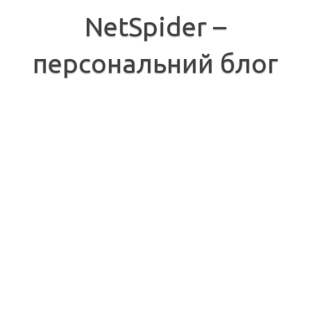
Перейти
до
NetSpider –
вмісту
персональний блог