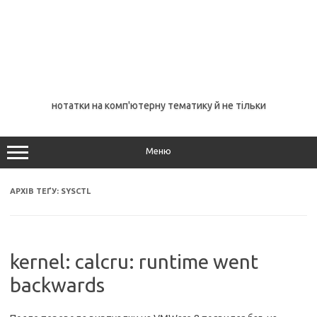
нотатки на комп'ютерну тематику й не тільки
Меню
АРХІВ ТЕҐУ:
SYSCTL
kernel: calcru: runtime went
backwards