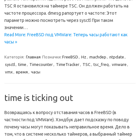
TSC Я остановился на таймере TSC. Он должен работать на
частоте процессора. dmesg рапортует о частоте: Этот
параметр можно посмотреть через sysctl При таком
значении…
Read More: FreeBSD под VMWare: Теперь часы работают как
часы »
Категорія:
Главная
Позначки:
FreeBSD
,
Hz
,
machdep
,
ntpdate
,
sysctl
,
time
,
Timecounter
,
TimeTracker
,
TSC
,
tsc_freq
,
vmware
,
vmx
,
время
,
часы
time is ticking out
Возвращаясь к вопросу отставания часов в FreeBSD (в
частности под VMWare). Хэндбук дает подсказку по поводу
почему часы могут показывать неправильное время. Дело в
том, что в системе несколько таймеров, а выбранный таймер