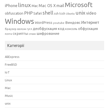
Microsoft
linux
mail
iPhone
Mac OS X
Mac
unix
shell
PHP
video
obfuscation
Safari
ssh
tcsh
Ubuntu
Windows
Интернет
Виндовс
WordPress
youtube
код
деобфускация
обфускация
консоль
браузер
взлом
гугл
скрипты
шифрование
спам
почта
Категорії
AliExpress
FreeBSD
IoT
Linux
Mac
Music
unix