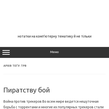
нотатки на комп'ютерну тематику й не тільки
Меню
АРХІВ ТЕҐУ:
TPB
Пиратству бой
Война против трекеров Во всем мире ведется нешуточная
борьба с торрентами и многие их популярных трекеров стали