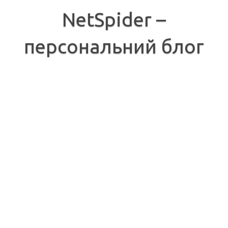
Перейти
до
NetSpider –
вмісту
персональний блог