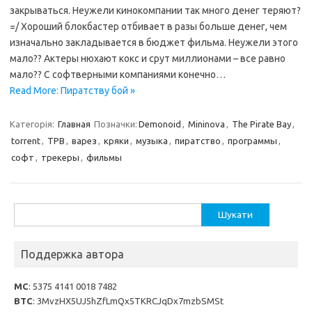
закрываться. Неужели кинокомпании так много денег теряют?
=/ Хороший блокбастер отбивает в разы больше денег, чем
изначально закладывается в бюджет фильма. Неужели этого
мало?? Актеры нюхают кокс и срут миллионами – все равно
мало?? С софтверными компаниями конечно…
Read More: Пиратству бой »
Категорія:
Главная
Позначки:
Demonoid
,
Mininova
,
The Pirate Bay
,
torrent
,
TPB
,
варез
,
кряки
,
музыка
,
пиратство
,
программы
,
софт
,
трекеры
,
фильмы
Пошук:
Поддержка автора
MC
: 5375 4141 0018 7482
BTC
: 3MvzHX5UJ5hZfLmQx5TKRCJqDx7mzbSMSt