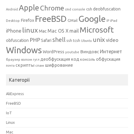
Apple
Chrome
csh
deobfuscation
console
Android
cmd
Google
FreeBSD
Firefox
GMail
Desktop
iPad
IP
Microsoft
linux
mail
iPhone
Mac OS X
Mac
unix
shell
PHP
video
obfuscation
Safari
ssh
tcsh
Ubuntu
Windows
Интернет
Виндовс
WordPress
youtube
код
деобфускация
обфускация
консоль
браузер
взлом
гугл
скрипты
шифрование
спам
почта
Категорії
AliExpress
FreeBSD
IoT
Linux
Mac