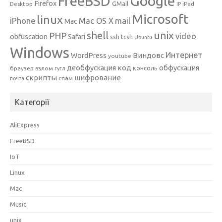
Google
FreeBSD
Firefox
GMail
Desktop
iPad
IP
Microsoft
linux
mail
iPhone
Mac OS X
Mac
unix
shell
PHP
video
obfuscation
Safari
ssh
tcsh
Ubuntu
Windows
Интернет
Виндовс
WordPress
youtube
код
деобфускация
обфускация
консоль
браузер
взлом
гугл
скрипты
шифрование
спам
почта
Категорії
AliExpress
FreeBSD
IoT
Linux
Mac
Music
unix