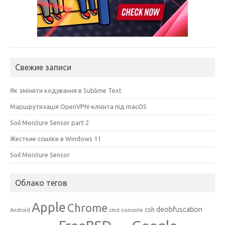
Свежие записи
Як змінити кодування в Sublime Text
Маршрутизація OpenVPN-клієнта під macOS
Soil Moisture Sensor part 2
Жесткие ссылки в Windows 11
Soil Moisture Sensor
Облако тегов
Apple
Chrome
csh
deobfuscation
console
Android
cmd