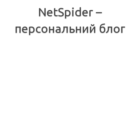
Перейти
до
NetSpider –
вмісту
персональний блог