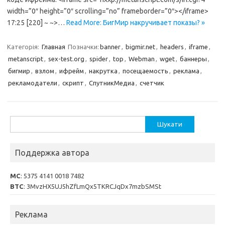
width=”0″ height=”0″ scrolling=”no” frameborder=”0″></iframe>
17:25 [220] ~ ~>…
Read More: БигМир накручивает показы? »
Категорія:
Главная
Позначки:
banner
,
bigmir.net
,
headers
,
iframe
,
metanscript
,
sex-test.org
,
spider
,
top
,
Webman
,
wget
,
баннеры
,
бигмир
,
взлом
,
ифрейм
,
накрутка
,
посещаемость
,
реклама
,
рекламодатели
,
скрипт
,
СпутникМедиа
,
счетчик
Пошук:
Поддержка автора
MC
: 5375 4141 0018 7482
BTC
: 3MvzHX5UJ5hZfLmQx5TKRCJqDx7mzbSMSt
Реклама