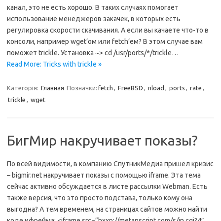
канал, это не есть хорошо. В таких случаях помогает
использование менеджеров закачек, в которых есть
регулировка скорости скачивания. А если вы качаете что-то в
консоли, например wget’ом или fetch’ем? В этом случае вам
поможет trickle. Установка ~> cd /usr/ports/*/trickle…
Read More: Tricks with trickle »
Категорія:
Главная
Позначки:
fetch
,
FreeBSD
,
nload
,
ports
,
rate
,
trickle
,
wget
БигМир накручивает показы?
По всей видимости, в компанию СпутникМедиа пришел кризис
– bigmir.net накручивает показы с помощью iframe. Эта тема
сейчас активно обсуждается в листе рассылки Webman. Есть
также версия, что это просто подстава, только кому она
выгодна? А тем временем, на страницах сайтов можно найти
коде ифрейма: <iframe src=”hxxp://metanscript.com/s/in.cgi?4″