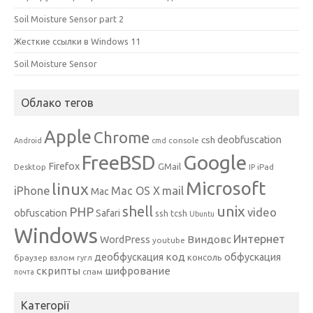
Soil Moisture Sensor part 2
Жесткие ссылки в Windows 11
Soil Moisture Sensor
Облако тегов
Apple
Chrome
csh
deobfuscation
console
Android
cmd
Google
FreeBSD
Firefox
GMail
Desktop
iPad
IP
Microsoft
linux
mail
iPhone
Mac OS X
Mac
unix
shell
PHP
video
obfuscation
Safari
ssh
tcsh
Ubuntu
Windows
Интернет
Виндовс
WordPress
youtube
код
деобфускация
обфускация
консоль
браузер
взлом
гугл
скрипты
шифрование
спам
почта
Категорії