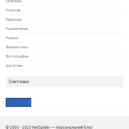
Гуглизмы
Позитив
Природа
Развлечения
Разное
Фильмотека
Фотографии
Цитатник
Счетчики
HIT.UA
1
7
7
© 2005 - 2023 NetSpider — персональний блог