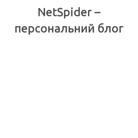
Перейти
до
NetSpider –
вмісту
персональний блог