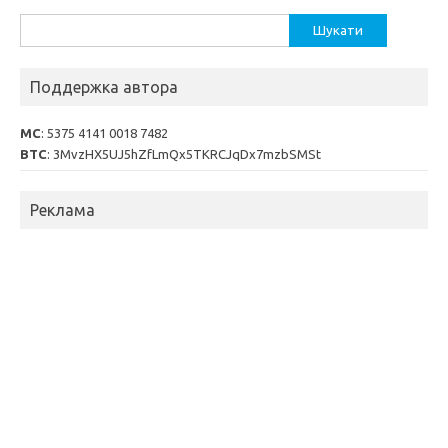
Пошук:
Поддержка автора
MC
: 5375 4141 0018 7482
BTC
: 3MvzHX5UJ5hZfLmQx5TKRCJqDx7mzbSMSt
Реклама