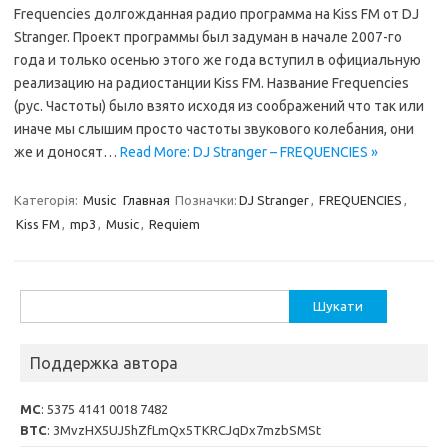
Frequencies долгожданная радио программа на Kiss FM от DJ
Stranger. Проект программы был задуман в начале 2007-го
года и только осенью этого же года вступил в официальную
реализацию на радиостанции Kiss FM. Название Frequencies
(рус. Частоты) было взято исходя из соображений что так или
иначе мы слышим просто частоты звукового колебания, они
же и доносят…
Read More: DJ Stranger – FREQUENCIES »
Категорія:
Music
Главная
Позначки:
DJ Stranger
,
FREQUENCIES
,
Kiss FM
,
mp3
,
Music
,
Requiem
Пошук:
Поддержка автора
MC
: 5375 4141 0018 7482
BTC
: 3MvzHX5UJ5hZfLmQx5TKRCJqDx7mzbSMSt