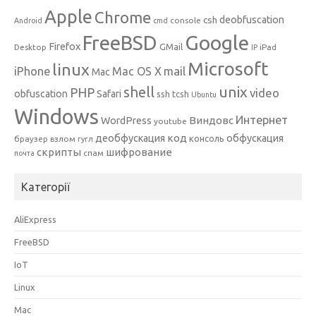
Apple
Chrome
csh
deobfuscation
console
Android
cmd
Google
FreeBSD
Firefox
GMail
Desktop
iPad
IP
Microsoft
linux
mail
iPhone
Mac OS X
Mac
unix
shell
PHP
video
obfuscation
Safari
ssh
tcsh
Ubuntu
Windows
Интернет
Виндовс
WordPress
youtube
код
деобфускация
обфускация
консоль
браузер
взлом
гугл
скрипты
шифрование
спам
почта
Категорії
AliExpress
FreeBSD
IoT
Linux
Mac