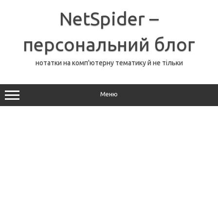
Перейти
до
NetSpider –
вмісту
персональний блог
нотатки на комп'ютерну тематику й не тільки
Меню