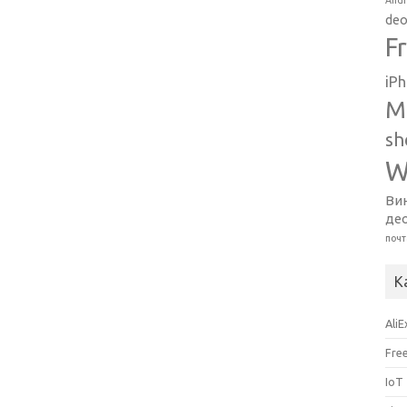
Andr
deo
F
iP
M
sh
W
Ви
де
почт
К
Ali
Fre
IoT