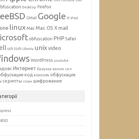
oid
cmd
bfuscation
Firefox
Desktop
Google
reeBSD
GMail
iPad
IP
linux
mail
hone
Mac OS X
Mac
icrosoft
PHP
obfuscation
Safari
unix
ell
video
ssh
tcsh
Ubuntu
indows
WordPress
youtube
Интернет
ндовс
браузер
взлом
гугл
код
обфускация
обфускация
консоль
скрипты
шифрование
спам
а
атегорії
Express
eBSD