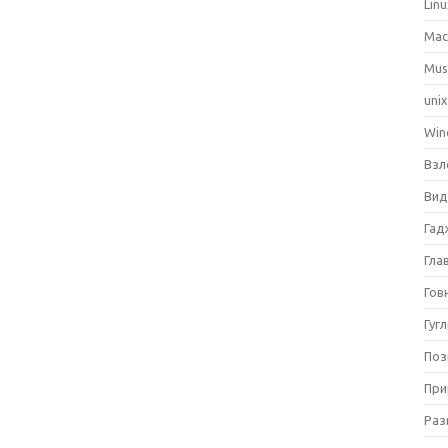
Lin
Ma
Mus
uni
Win
Взл
Вид
Гад
Гла
Гов
Гуг
Поз
При
Раз