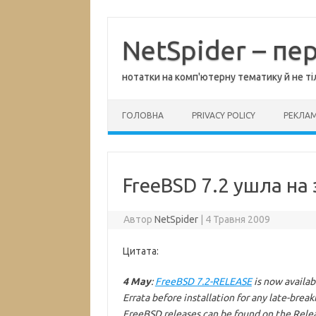
Перейти
до
вмісту
NetSpider – пе
нотатки на комп'ютерну тематику й не ті
ГОЛОВНА
PRIVACY POLICY
РЕКЛА
FreeBSD 7.2 ушла на
Автор
NetSpider
|
4 Травня 2009
Цитата:
4 May
:
FreeBSD 7.2-RELEASE
is now availab
Errata before installation for any late-brea
FreeBSD releases can be found on the Rele