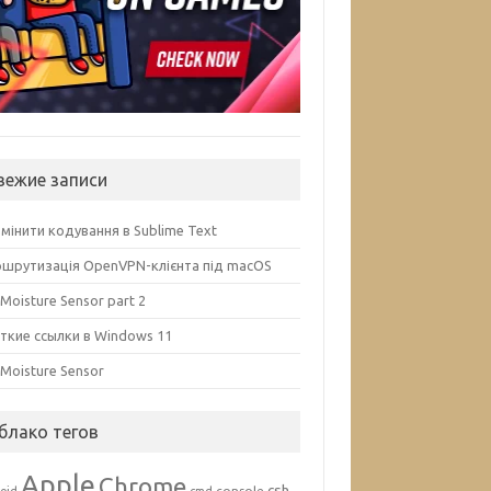
вежие записи
змінити кодування в Sublime Text
шрутизація OpenVPN-клієнта під macOS
 Moisture Sensor part 2
ткие ссылки в Windows 11
l Moisture Sensor
блако тегов
Apple
Chrome
csh
console