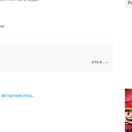
Р
ase
кто я..
→
о
авторизуватись
.