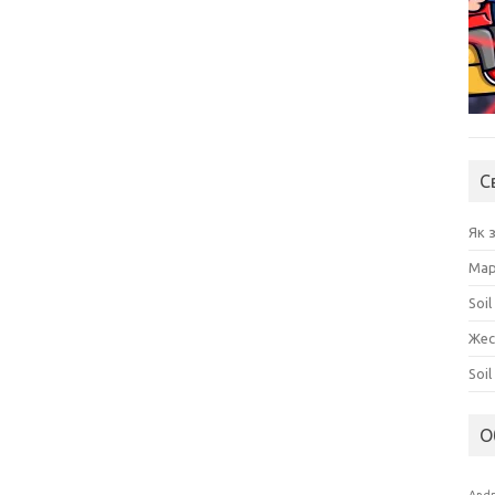
С
Як 
Мар
Soil
Жес
Soi
О