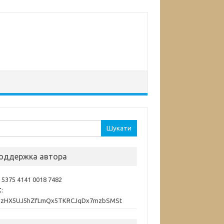
ук:
оддержка автора
: 5375 4141 0018 7482
C
:
vzHX5UJ5hZfLmQx5TKRCJqDx7mzbSMSt