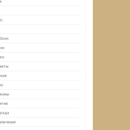
ux
c
ic
x
dows
ом
ео
жеты
вная
но
лизмы
итив
рода
влечения