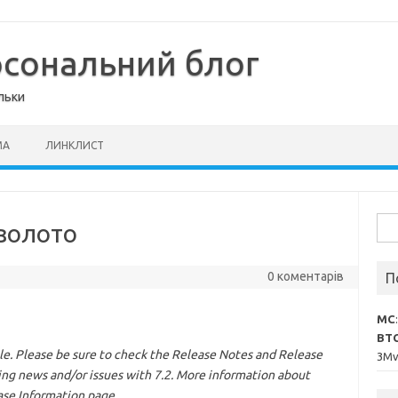
рсональний блог
льки
МА
ЛИНКЛИСТ
Пош
 золото
0 коментарів
П
MC
BT
le. Please be sure to check the Release Notes and Release
3M
king news and/or issues with 7.2. More information about
ase Information page.