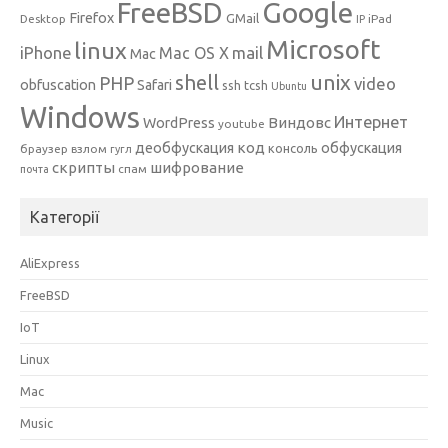
Google
FreeBSD
Firefox
GMail
Desktop
iPad
IP
Microsoft
linux
mail
iPhone
Mac OS X
Mac
unix
shell
PHP
video
obfuscation
Safari
ssh
tcsh
Ubuntu
Windows
Интернет
Виндовс
WordPress
youtube
код
деобфускация
обфускация
консоль
браузер
взлом
гугл
скрипты
шифрование
спам
почта
Категорії
AliExpress
FreeBSD
IoT
Linux
Mac
Music