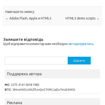
Навігація по запису
←
Adobe Flash, Apple и HTML5
HTML5 demo scripts
→
Залишити відповідь
Щоб відправити коментар вам необхідно
авторизуватись
.
Пошук:
Поддержка автора
MC
: 5375 4141 0018 7482
BTC
: 3MvzHX5UJ5hZfLmQx5TKRCJqDx7mzbSMSt
Реклама