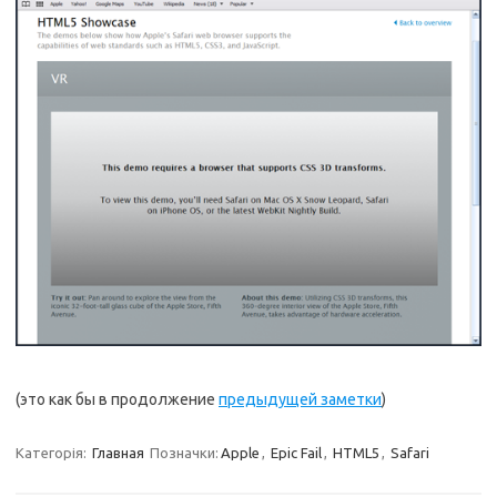
(это как бы в продолжение
предыдущей заметки
)
Категорія:
Главная
Позначки:
Apple
,
Epic Fail
,
HTML5
,
Safari