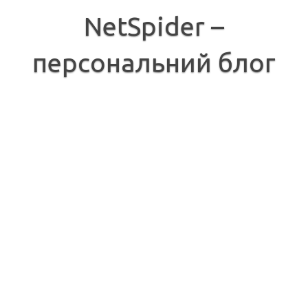
Перейти
до
NetSpider –
вмісту
персональний блог