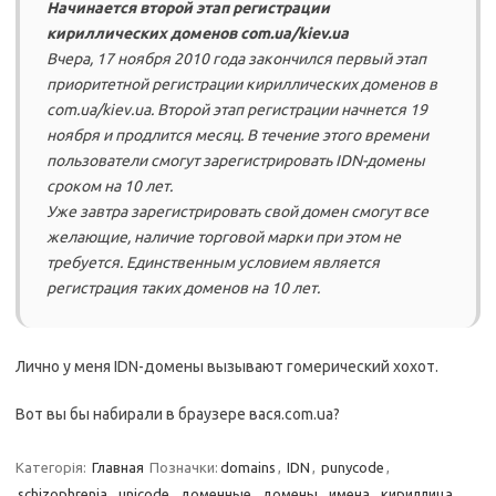
Начинается второй этап регистрации
кириллических доменов
com.ua/kiev.ua
Вчера, 17 ноября 2010 года закончился первый этап
приоритетной регистрации кириллических доменов в
com.ua/kiev.ua
. Второй этап регистрации начнется 19
ноября и продлится месяц. В течение этого времени
пользователи смогут зарегистрировать IDN-домены
сроком на 10 лет.
Уже завтра зарегистрировать свой домен смогут все
желающие, наличие торговой марки при этом не
требуется. Единственным условием является
регистрация таких доменов на 10 лет.
Лично у меня IDN-домены вызывают гомерический хохот.
Вот вы бы набирали в браузере вася.com.ua?
Категорія:
Главная
Позначки:
domains
,
IDN
,
punycode
,
schizophrenia
,
unicode
,
доменные
,
домены
,
имена
,
кириллица
,