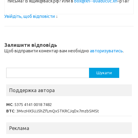
письма? В ящик@вася.рф? Или в
box@xn--80ad0c0c.xn
–p1ai?
Увійдіть, щоб відповісти
↓
Залишити відповідь
Щоб відправити коментар вам необхідно
авторизуватись
.
Пошук:
Поддержка автора
MC
: 5375 4141 0018 7482
BTC
: 3MvzHX5UJ5hZfLmQx5TKRCJqDx7mzbSMSt
Реклама