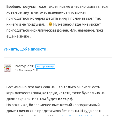
Вообще, получил тоже такое письмо и честно сказать, тож
хотел регануть чето-то вменяемое что может
пригодиться, но через десять минут поломав мозг так
ничего и не придумал…
Ну не знаю я где мне может
пригодиться кириллический домен. Или, наверное, пока
еще не знаю?..
Увійдіть, щоб відповісти
↓
NetSpider
Автор запису
19 Листопада 2010
Вот именно, что вася.com.ua. Это только в Роисси есть
кириллическая зона, которую, кстати, тоже буквально на
днях открыли. Вот там будет
вася.рф
.
Но опять же, более менее вменяемый корпоративный
домен лично я не представляю без почты. И куда слать