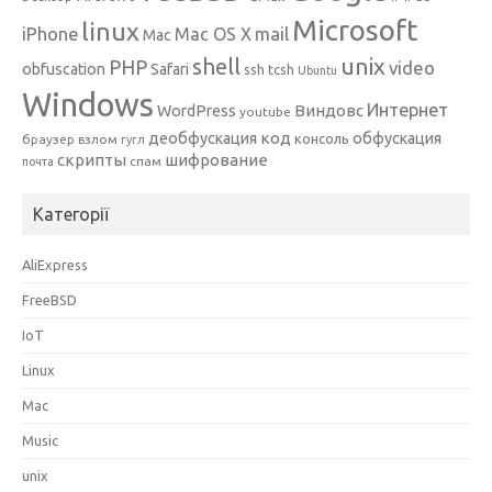
Microsoft
linux
mail
iPhone
Mac OS X
Mac
unix
shell
PHP
video
obfuscation
Safari
ssh
tcsh
Ubuntu
Windows
Интернет
Виндовс
WordPress
youtube
код
деобфускация
обфускация
консоль
браузер
взлом
гугл
скрипты
шифрование
спам
почта
Категорії
AliExpress
FreeBSD
IoT
Linux
Mac
Music
unix