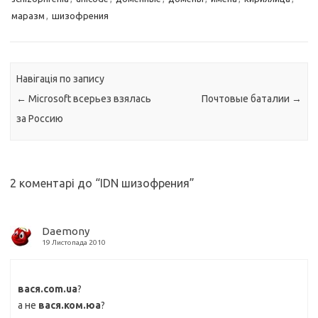
маразм
,
шизофрения
Навігація по запису
←
Microsoft всерьез взялась
Почтовые баталии
→
за Россию
2 коментарі до “
IDN шизофрения
”
Daemony
19 Листопада 2010
вася.com.ua
?
а не
вася.ком.юа
?