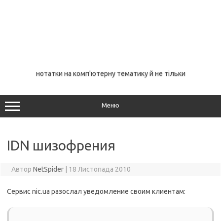
нотатки на комп'ютерну тематику й не тільки
Меню
IDN шизофрения
Автор
NetSpider
|
18 Листопада 2010
Сервис nic.ua разослал уведомление своим клиентам: