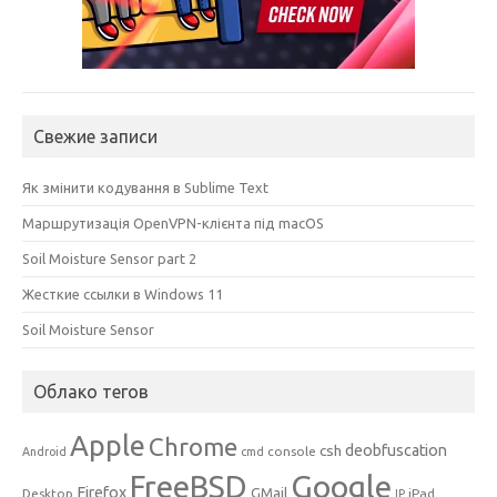
Свежие записи
Як змінити кодування в Sublime Text
Маршрутизація OpenVPN-клієнта під macOS
Soil Moisture Sensor part 2
Жесткие ссылки в Windows 11
Soil Moisture Sensor
Облако тегов
Apple
Chrome
csh
deobfuscation
console
Android
cmd
Google
FreeBSD
Firefox
GMail
Desktop
iPad
IP