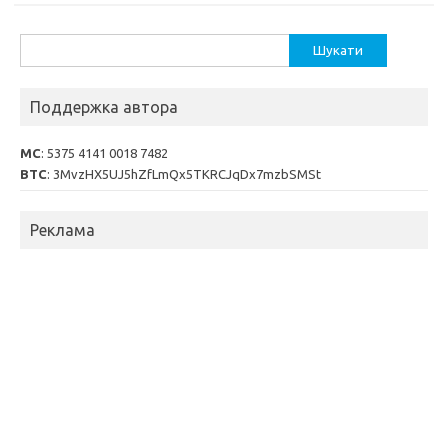
Пошук:
Поддержка автора
MC
: 5375 4141 0018 7482
BTC
: 3MvzHX5UJ5hZfLmQx5TKRCJqDx7mzbSMSt
Реклама