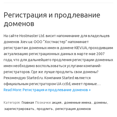
Регистрация и продлевание
доменов
На сайте Hostmaster Ltd. висит напоминание для владельцев
доменов .kiev.ua: ООО “Хостмастер” напоминает
регистрантам доменных имен в домене KIEV.UA, проходившим
актуализацию регистрационных данных в марте-мае 2007
года, что для дальнейшего продления регистрации доменных
имен необходимо воспользоваться услугами компаний-
регистраторов. Где же лучше продлить свои домены?
Рекомендую Started.ru. Компания Started является
официальным регистратором UA cctld, имеет прямые…
Read More: Регистрация и продлевание доменов »
Категорія:
Главная
Позначки:
акция
,
доменные имена
,
домены
,
зарегистрировать
,
продлить
,
регистрация доменов