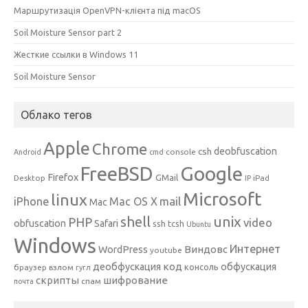
Маршрутизація OpenVPN-клієнта під macOS
Soil Moisture Sensor part 2
Жесткие ссылки в Windows 11
Soil Moisture Sensor
Облако тегов
Apple
Chrome
csh
deobfuscation
console
Android
cmd
Google
FreeBSD
Firefox
GMail
Desktop
iPad
IP
Microsoft
linux
mail
iPhone
Mac OS X
Mac
unix
shell
PHP
video
obfuscation
Safari
ssh
tcsh
Ubuntu
Windows
Интернет
Виндовс
WordPress
youtube
код
деобфускация
обфускация
консоль
браузер
взлом
гугл
скрипты
шифрование
спам
почта