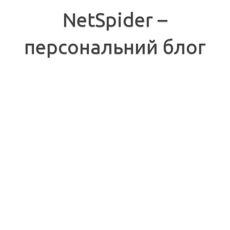
Перейти
до
NetSpider –
вмісту
персональний блог