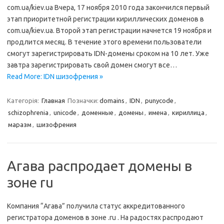
com.ua/kiev.ua Вчера, 17 ноября 2010 года закончился первый
этап приоритетной регистрации кириллических доменов в
com.ua/kiev.ua. Второй этап регистрации начнется 19 ноября и
продлится месяц. В течение этого времени пользователи
смогут зарегистрировать IDN-домены сроком на 10 лет. Уже
завтра зарегистрировать свой домен смогут все…
Read More: IDN шизофрения »
Категорія:
Главная
Позначки:
domains
,
IDN
,
punycode
,
schizophrenia
,
unicode
,
доменные
,
домены
,
имена
,
кириллица
,
маразм
,
шизофрения
Агава распродает домены в
зоне ru
Компания “Агава” получила статус аккредитованного
регистратора доменов в зоне .ru . На радостях распродают