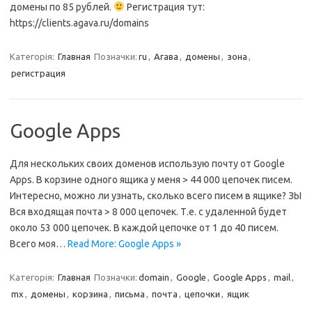
домены по 85 рублей.
Регистрация тут:
https://clients.agava.ru/domains
Категорія:
Главная
Позначки:
ru
,
Агава
,
домены
,
зона
,
регистрация
Google Apps
Для нескольких своих доменов использую почту от Google
Apps. В корзине одного ящика у меня > 44 000 цепочек писем.
Интересно, можно ли узнать, сколько всего писем в ящике? ЗЫ
Вcя входящая почта > 8 000 цепочек. Т.е. с удаленной будет
около 53 000 цепочек. В каждой цепочке от 1 до 40 писем.
Всего моя…
Read More: Google Apps »
Категорія:
Главная
Позначки:
domain
,
Google
,
Google Apps
,
mail
,
mx
,
домены
,
корзина
,
письма
,
почта
,
цепочки
,
ящик