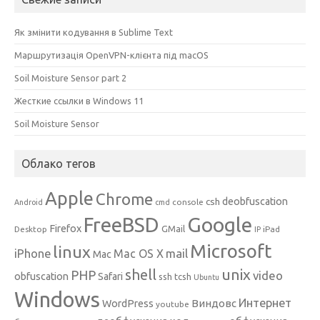
Як змінити кодування в Sublime Text
Маршрутизація OpenVPN-клієнта під macOS
Soil Moisture Sensor part 2
Жесткие ссылки в Windows 11
Soil Moisture Sensor
Облако тегов
Apple
Chrome
csh
deobfuscation
console
Android
cmd
Google
FreeBSD
Firefox
GMail
Desktop
iPad
IP
Microsoft
linux
mail
iPhone
Mac OS X
Mac
unix
shell
PHP
video
obfuscation
Safari
ssh
tcsh
Ubuntu
Windows
Интернет
Виндовс
WordPress
youtube