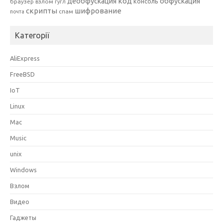
код
деобфускация
обфускация
консоль
браузер
взлом
гугл
скрипты
шифрование
спам
почта
Категорії
AliExpress
FreeBSD
IoT
Linux
Mac
Music
unix
Windows
Взлом
Видео
Гаджеты