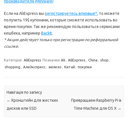
производителя (Miniware)
Если на AliExpress вы
регистрируетесь впервые*
, то можете
получить 19$ купонами, которые сможете использовать во
время покупки. Так же рекомендую пользоваться сервисами
кешбека, например
BackIt
.
* Акция действует только при регистрации по реферральной
ссылке.
Категорія:
AliExpress
Позначки:
Ali
,
AliExpress
,
China
,
shop
,
shopping
,
АлиЭкспресс
,
железо
,
Китай
,
покупки
Навігація по запису
←
Кронштейн для жестких
Превращаем Raspberry Pi в
дисков или SSD
Time Machine для OS X
→