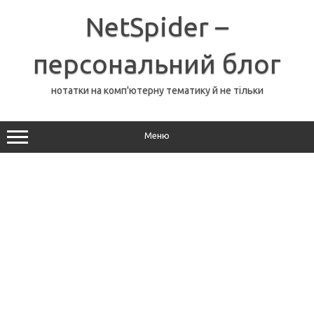
Перейти
до
NetSpider –
вмісту
персональний блог
нотатки на комп'ютерну тематику й не тільки
Меню