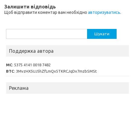
Залишити відповідь
Щоб відправити коментар вам необхідно
авторизуватись
.
Пошук:
Поддержка автора
MC
: 5375 4141 0018 7482
BTC
: 3MvzHX5UJ5hZfLmQx5TKRCJqDx7mzbSMSt
Реклама