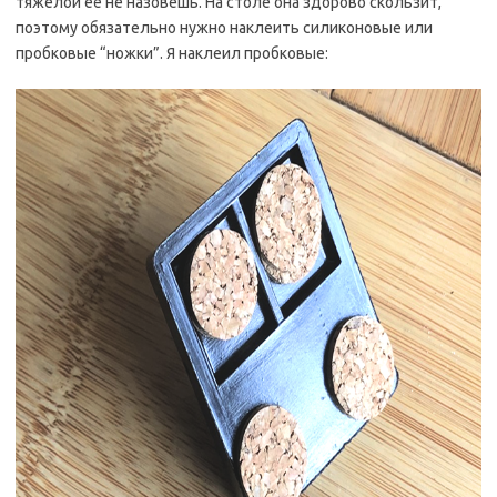
тяжелой её не назовешь. На столе она здорово скользит,
поэтому обязательно нужно наклеить силиконовые или
пробковые “ножки”. Я наклеил пробковые: