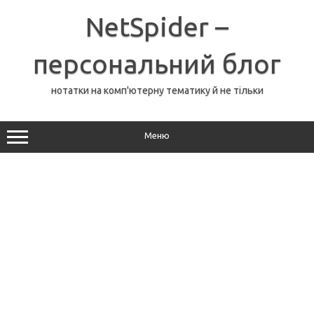
Перейти
до
NetSpider –
вмісту
персональний блог
нотатки на комп'ютерну тематику й не тільки
Меню