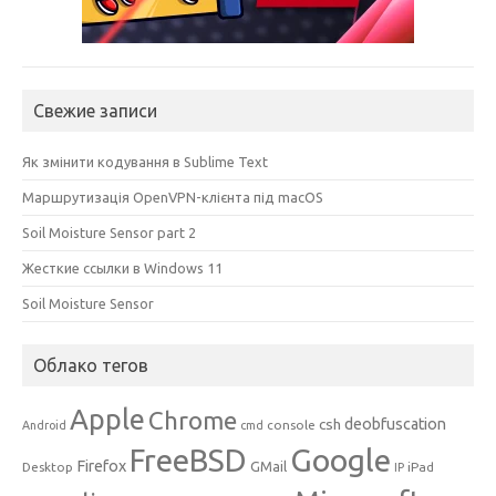
Свежие записи
Як змінити кодування в Sublime Text
Маршрутизація OpenVPN-клієнта під macOS
Soil Moisture Sensor part 2
Жесткие ссылки в Windows 11
Soil Moisture Sensor
Облако тегов
Apple
Chrome
csh
deobfuscation
console
Android
cmd
Google
FreeBSD
Firefox
GMail
Desktop
iPad
IP