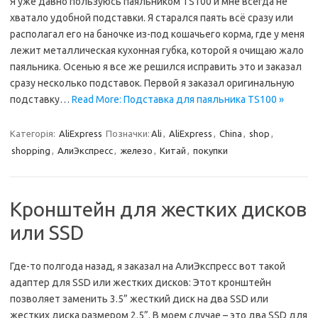
Я уже давно пользуюсь паяльником TS100 и мне всегда не
хватало удобной подставки. Я старался паять всё сразу или
располагал его на баночке из-под кошачьего корма, где у меня
лежит металлическая кухонная губка, которой я очищаю жало
паяльника. Осенью я все же решился исправить это и заказал
сразу несколько подставок. Первой я заказал оригинальную
подставку…
Read More: Подставка для паяльника TS100 »
Категорія:
AliExpress
Позначки:
Ali
,
AliExpress
,
China
,
shop
,
shopping
,
АлиЭкспресс
,
железо
,
Китай
,
покупки
Кронштейн для жестких дисков
или SSD
Где-то полгода назад, я заказал на АлиЭкспресс вот такой
адаптер для SSD или жестких дисков: Этот кронштейн
позволяет заменить 3.5” жесткий диск на два SSD или
жестких диска размером 2.5”. В моем случае – это два SSD для