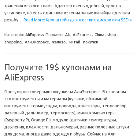
хранения всякого хлама. Адаптер очень удобный, прост в
установке, но есть один нюанс: гениальные китайцы сделали
резьбу…
Read More: Кронштейн для жестких дисков или SSD »
Категорія:
AliExpress
Позначки:
Ali
,
AliExpress
,
China
,
shop
,
shopping
,
АлиЭкспресс
,
железо
,
Китай
,
покупки
Получите 19$ купонами на
AliExpress
Я регулярно совершаю покупки на АлиЭкспресс. В основном
это инструменты и материалы (кусачки, обжимной
инструмент, термоусадка, провода, конекторы, тепловизор,
лазерный дальномер, термоскотч), мини-компьютеры
(Raspberry Pi, Orange Pi), модули (датчики температуры,
давления, влажности, дальномеры), разные полезные штуки
для дома, иногда даже одежду и обувь. Сейчас на Али