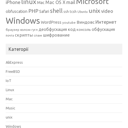
Microsoft
linux
mail
iPhone
Mac OS X
Mac
unix
shell
PHP
video
obfuscation
Safari
ssh
tcsh
Ubuntu
Windows
Интернет
Виндовс
WordPress
youtube
код
деобфускация
обфускация
консоль
браузер
взлом
гугл
скрипты
шифрование
спам
почта
Категорії
AliExpress
FreeBSD
IoT
Linux
Mac
Music
unix
Windows