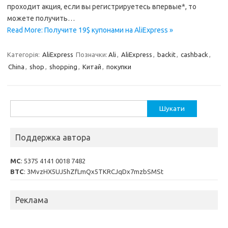
проходит акция, если вы регистрируетесь впервые*, то
можете получить…
Read More: Получите 19$ купонами на AliExpress »
Категорія:
AliExpress
Позначки:
Ali
,
AliExpress
,
backit
,
cashback
,
China
,
shop
,
shopping
,
Китай
,
покупки
Пошук:
Поддержка автора
MC
: 5375 4141 0018 7482
BTC
: 3MvzHX5UJ5hZfLmQx5TKRCJqDx7mzbSMSt
Реклама