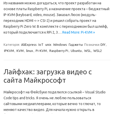
Из названия можно догадаться, что проект разработан на
основе платы Raspberry Pi, а назначение проекта – бюджетный
IP-KVM (keyboard, video, mouse). Заказал Люсю (модуль-
переходник HDMI <-> CSI-2) и решил собрать проект на
Raspberry Pi Zero W. В комплекте с переходником был шлейф,
который подключается к RPi 2, 3…
Read More: Pi-KVM »
Категорія:
AliExpress
IoT
unix
Windows
Гаджеты
Позначки:
DIY
,
IPKVM
,
KVM
,
linux
,
Pi-KVM
,
Raspberry Pi
,
Ubuntu
,
WSL
,
WSL2
Лайфхак: загрузка видео с
сайта Майкрософт
Майкрософт на Фейсбуке поделился ссылкой – Visual Studio
Code tips and tricks. Я очень не люблю пользоваться
сайтовыми медиаплеерами, которые вечно то глючат, то
меняют качество видео. Для начала нужно открыть в