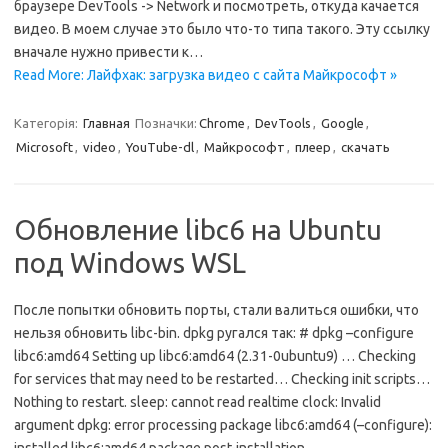
браузере DevTools -> Network и посмотреть, откуда качается
видео. В моем случае это было что-то типа такого. Эту ссылку
вначале нужно привести к…
Read More: Лайфхак: загрузка видео с сайта Майкрософт »
Категорія:
Главная
Позначки:
Chrome
,
DevTools
,
Google
,
Microsoft
,
video
,
YouTube-dl
,
Майкрософт
,
плеер
,
скачать
Обновление libc6 на Ubuntu
под Windows WSL
После попытки обновить порты, стали валиться ошибки, что
нельзя обновить libc-bin. dpkg ругался так: # dpkg –configure
libc6:amd64 Setting up libc6:amd64 (2.31-0ubuntu9) … Checking
for services that may need to be restarted… Checking init scripts…
Nothing to restart. sleep: cannot read realtime clock: Invalid
argument dpkg: error processing package libc6:amd64 (–configure):