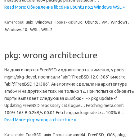
installed libc6:amd64 package post-installation…
Read More: Обновление libc6 на Ubuntu под Windows WSL »
Категорія:
unix
Windows
Позначки:
linux
,
Ubuntu
,
VM
,
Windows
,
Windows 10
,
WSL
,
WSL 2
pkg: wrong architecture
На днях в портах FreeBSD у одного порта, а именно, у ports-
mgmt/pkg-devel, прописали "abi":"FreeBSD:12.0:i386" вместо
"abi":"FreeBSD:12:i386". Аналогично сделали на архитектуре
amd64 и на других ветках, не только 12. При попытке обновить
порты выпадает следующая ошибка: ~ ~> pkg update -f
Updating FreeBSD repository catalogue… Fetching meta.conf:
100% 163 B 0.2kB/s 00:01 Fetching packagesite.txz: 100% 6…
Read More: pkg: wrong architecture »
Категорія:
FreeBSD
unix
Позначки:
amd64
,
FreeBSD
,
i386
,
pkg
,