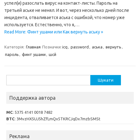
успел(и) разослать вирус на контакт-листы. Пароль на
третьей аське не менял. И вот, через несколько дней после
инцидента, отваливается аська с ошибкой, что номер уже
используется. Естественно, что я,…
Read More: Финт ушами или Как вернуть аську »
Категорія:
Главная
Позначки:
icq
,
password
,
аська
,
вернуть
,
пароль
,
финт ушами
,
шсй
Пошук:
Поддержка автора
MC
: 5375 4141 0018 7482
BTC
: 3MvzHX5UJ5hZfLmQx5TKRCJqDx7mzbSMSt
Реклама