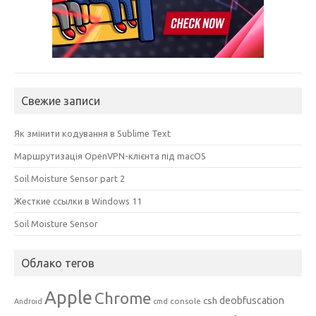
Свежие записи
Як змінити кодування в Sublime Text
Маршрутизація OpenVPN-клієнта під macOS
Soil Moisture Sensor part 2
Жесткие ссылки в Windows 11
Soil Moisture Sensor
Облако тегов
Apple
Chrome
csh
deobfuscation
console
Android
cmd