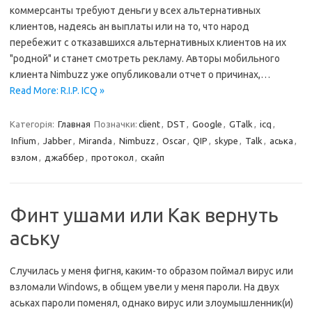
коммерсанты требуют деньги у всех альтернативных
клиентов, надеясь ан выплаты или на то, что народ
перебежит с отказавшихся альтернативных клиентов на их
"родной" и станет смотреть рекламу. Авторы мобильного
клиента Nimbuzz уже опубликовали отчет о причинах,…
Read More: R.I.P. ICQ »
Категорія:
Главная
Позначки:
client
,
DST
,
Google
,
GTalk
,
icq
,
Infium
,
Jabber
,
Miranda
,
Nimbuzz
,
Oscar
,
QIP
,
skype
,
Talk
,
аська
,
взлом
,
джаббер
,
протокол
,
скайп
Финт ушами или Как вернуть
аську
Случилась у меня фигня, каким-то образом поймал вирус или
взломали Windows, в общем увели у меня пароли. На двух
аськах пароли поменял, однако вирус или злоумышленник(и)