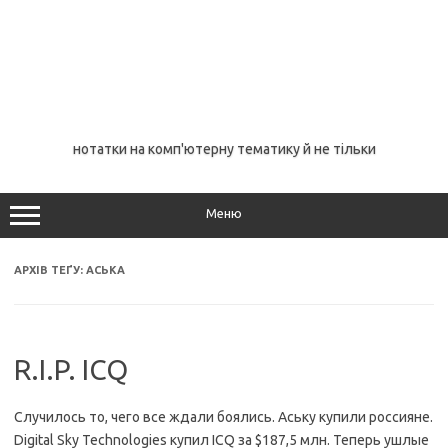
нотатки на комп'ютерну тематику й не тільки
Меню
АРХІВ ТЕҐУ:
АСЬКА
R.I.P. ICQ
Случилось то, чего все ждали боялись. Аську купили россияне.
Digital Sky Technologies купил ICQ за $187,5 млн. Теперь ушлые