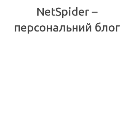
Перейти
до
NetSpider –
вмісту
персональний блог