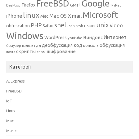
Google
FreeBSD
Firefox
GMail
Desktop
iPad
IP
Microsoft
linux
mail
iPhone
Mac OS X
Mac
unix
shell
PHP
video
obfuscation
Safari
ssh
tcsh
Ubuntu
Windows
Интернет
Виндовс
WordPress
youtube
код
деобфускация
обфускация
консоль
браузер
взлом
гугл
скрипты
шифрование
спам
почта
Категорії
AliExpress
FreeBSD
IoT
Linux
Mac
Music