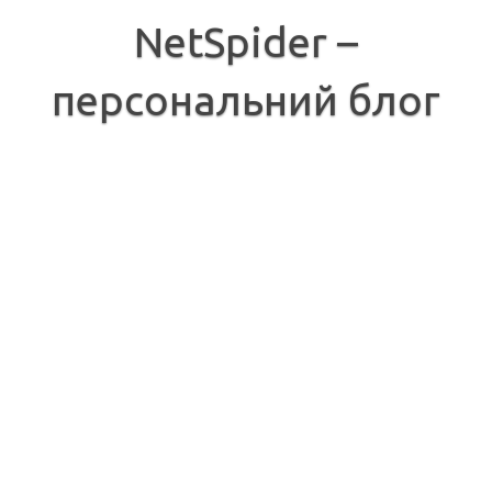
Перейти
до
NetSpider –
вмісту
персональний блог