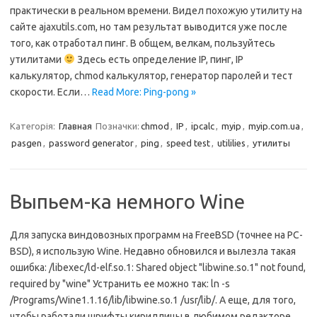
практически в реальном времени. Видел похожую утилиту на
сайте ajaxutils.com, но там результат выводится уже после
того, как отработал пинг. В общем, велкам, пользуйтесь
утилитами
Здесь есть определение IP, пинг, IP
калькулятор, chmod калькулятор, генератор паролей и тест
скорости. Если…
Read More: Ping-pong »
Категорія:
Главная
Позначки:
chmod
,
IP
,
ipcalc
,
myip
,
myip.com.ua
,
pasgen
,
password generator
,
ping
,
speed test
,
utililies
,
утилиты
Выпьем-ка немного Wine
Для запуска виндовозных программ на FreeBSD (точнее на PC-
BSD), я использую Wine. Недавно обновился и вылезла такая
ошибка: /libexec/ld-elf.so.1: Shared object "libwine.so.1" not found,
required by "wine" Устранить ее можно так: ln -s
/Programs/Wine1.1.16/lib/libwine.so.1 /usr/lib/. А еще, для того,
чтобы работали шрифты кириллицы в любимом редакторе