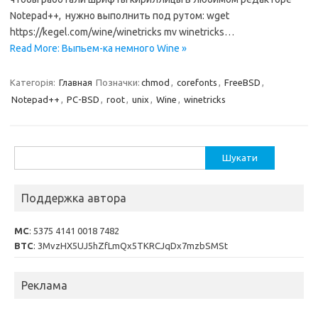
Notepad++, нужно выполнить под рутом: wget
https://kegel.com/wine/winetricks mv winetricks…
Read More: Выпьем-ка немного Wine »
Категорія:
Главная
Позначки:
chmod
,
corefonts
,
FreeBSD
,
Notepad++
,
PC-BSD
,
root
,
unix
,
Wine
,
winetricks
Пошук:
Поддержка автора
MC
: 5375 4141 0018 7482
BTC
: 3MvzHX5UJ5hZfLmQx5TKRCJqDx7mzbSMSt
Реклама