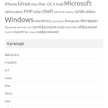
Microsoft
linux
mail
iPhone
Mac OS X
Mac
unix
shell
PHP
video
obfuscation
Safari
ssh
tcsh
Ubuntu
Windows
Интернет
Виндовс
WordPress
youtube
код
деобфускация
обфускация
консоль
браузер
взлом
гугл
скрипты
шифрование
спам
почта
Категорії
AliExpress
FreeBSD
IoT
Linux
Mac
Music
unix