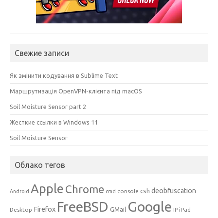
Свежие записи
Як змінити кодування в Sublime Text
Маршрутизація OpenVPN-клієнта під macOS
Soil Moisture Sensor part 2
Жесткие ссылки в Windows 11
Soil Moisture Sensor
Облако тегов
Apple
Chrome
csh
deobfuscation
console
Android
cmd
Google
FreeBSD
Firefox
GMail
Desktop
iPad
IP