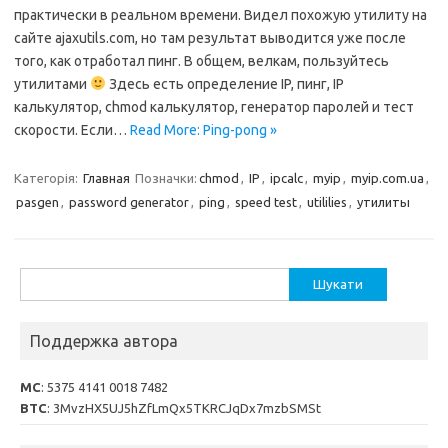
практически в реальном времени. Видел похожую утилиту на
сайте ajaxutils.com, но там результат выводится уже после
того, как отработал пинг. В общем, велкам, пользуйтесь
утилитами
Здесь есть определение IP, пинг, IP
калькулятор, chmod калькулятор, генератор паролей и тест
скорости. Если…
Read More: Ping-pong »
Категорія:
Главная
Позначки:
chmod
,
IP
,
ipcalc
,
myip
,
myip.com.ua
,
pasgen
,
password generator
,
ping
,
speed test
,
utililies
,
утилиты
Пошук:
Поддержка автора
MC
: 5375 4141 0018 7482
BTC
: 3MvzHX5UJ5hZfLmQx5TKRCJqDx7mzbSMSt