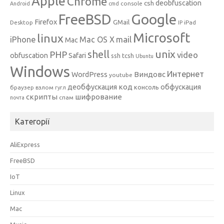
Apple
Chrome
csh
deobfuscation
console
Android
cmd
Google
FreeBSD
Firefox
GMail
Desktop
iPad
IP
Microsoft
linux
mail
iPhone
Mac OS X
Mac
unix
shell
PHP
video
obfuscation
Safari
ssh
tcsh
Ubuntu
Windows
Интернет
Виндовс
WordPress
youtube
код
деобфускация
обфускация
консоль
браузер
взлом
гугл
скрипты
шифрование
спам
почта
Категорії
AliExpress
FreeBSD
IoT
Linux
Mac