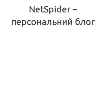
Перейти
до
NetSpider –
вмісту
персональний блог