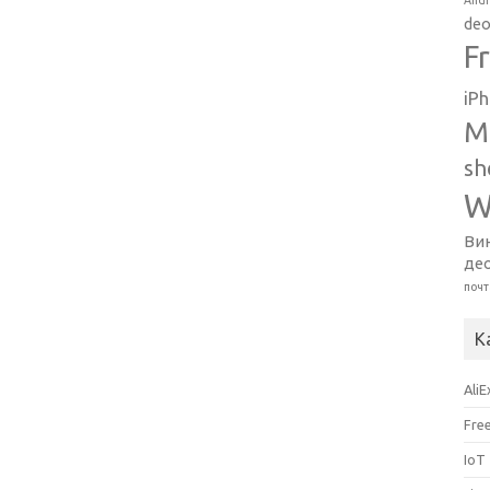
Andr
deo
F
iP
M
sh
W
Ви
де
почт
К
Ali
Fre
IoT