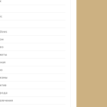
ux
c
ic
x
dows
ом
ео
жеты
вная
но
лизмы
итив
рода
влечения