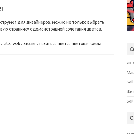
er
нструмет для дизайнеров, можно не только выбрать
овую страничку с демонстрацией сочетания цветов.
r
,
site
,
web
,
дизайн
,
палитра
,
цвета
,
цветовая схема
С
Як 
Мар
Soil
Жес
Soi
О