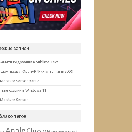
вежие записи
змінити кодування в Sublime Text
шрутизація OpenVPN-клієнта під macOS
 Moisture Sensor part 2
ткие ссылки в Windows 11
l Moisture Sensor
блако тегов
Apple
Chrome
csh
console