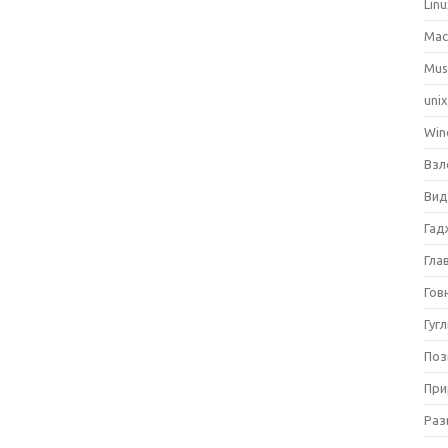
Lin
Ma
Mus
uni
Win
Взл
Вид
Гад
Гла
Гов
Гуг
Поз
При
Раз