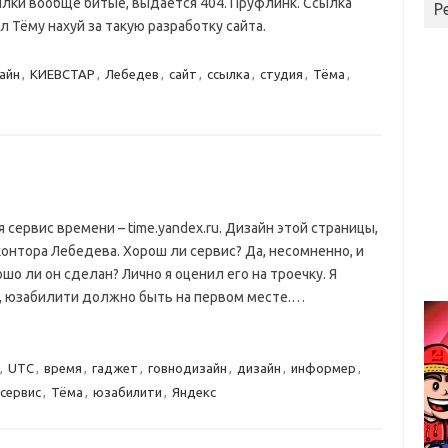
ылки вообще битые, выдается 404. Пруфлинк. Ссылка
Р
л Тёму нахуй за такую разработку сайта.
айн
,
КИЕВСТАР
,
Лебедев
,
сайт
,
ссылка
,
студия
,
Тёма
,
я сервис времени – time.yandex.ru. Дизайн этой страницы,
контора Лебедева. Хорош ли сервис? Да, несомненно, и
о ли он сделан? Лично я оценил его на троечку. Я
е, юзабилити должно быть на первом месте.…
,
UTC
,
время
,
гаджет
,
говнодизайн
,
дизайн
,
информер
,
сервис
,
Тёма
,
юзабилити
,
Яндекс