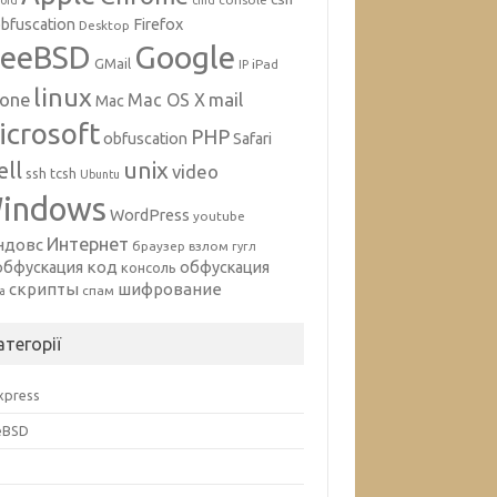
oid
cmd
bfuscation
Firefox
Desktop
Google
reeBSD
GMail
iPad
IP
linux
mail
hone
Mac OS X
Mac
icrosoft
PHP
obfuscation
Safari
unix
ell
video
ssh
tcsh
Ubuntu
indows
WordPress
youtube
Интернет
ндовс
браузер
взлом
гугл
код
обфускация
обфускация
консоль
скрипты
шифрование
спам
а
атегорії
Express
eBSD