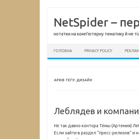
Перейти
до
вмісту
NetSpider – пе
нотатки на комп'ютерну тематику й не ті
ГОЛОВНА
PRIVACY POLICY
РЕКЛА
АРХІВ ТЕҐУ:
ДИЗАЙН
Леблядев и компан
Не так давно контора Тёмы (Артемия) Ле
Если зайти в раздел “пресс-релизов” и 