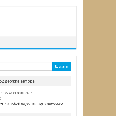
ук:
оддержка автора
: 5375 4141 0018 7482
C
:
vzHX5UJ5hZfLmQx5TKRCJqDx7mzbSMSt