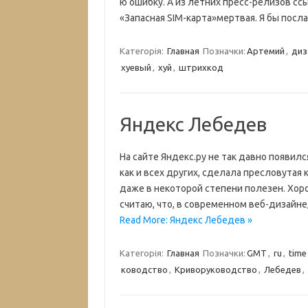
ю ошибку. А из летних пресс-релизов сс
«Запасная SIM-карта»мертвая. Я бы посла
Категорія:
Главная
Позначки:
Артемий
,
диз
хуевый
,
хуй
,
штрихкод
Яндекс Лебедев
На сайте Яндекс.ру не так давно появилс
как и всех других, сделала пресловутая 
даже в некоторой степени полезен. Хорош
считаю, что, в современном веб-дизайн
Read More: Яндекс Лебедев »
Категорія:
Главная
Позначки:
GMT
,
ru
,
time
ководство
,
Криворуководство
,
Лебедев
,