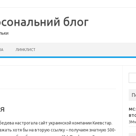
рсональний блог
льки
МА
ЛИНКЛИСТ
Пош
П
ия
MC
BT
3M
бедева настрогала сайт украинской компании Киевстар.
нажать хотя бы на вторую ссылку – получаем знатную 500-