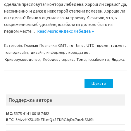
сделала пресловутая контора Лебедева. Хорош ли сервис? Да,
несомненно, и даже в некоторой степени полезен. Хорошо ли
он сделан? Лично я оценил его на троечку. Я считаю, что, в
современном веб-дизайне, юзабилити должно быть на
первом месте.…
Read More: Яндекс Лебедев »
Категорія:
Главная
Позначки:
GMT
,
ru
,
time
,
UTC
,
время
,
гаджет
,
говнодизайн
,
дизайн
,
информер
,
ководство
,
Криворуководство
,
Лебедев
,
сервис
,
Тёма
,
юзабилити
,
Яндекс
Пошук:
Поддержка автора
MC
: 5375 4141 0018 7482
BTC
: 3MvzHX5UJ5hZfLmQx5TKRCJqDx7mzbSMSt