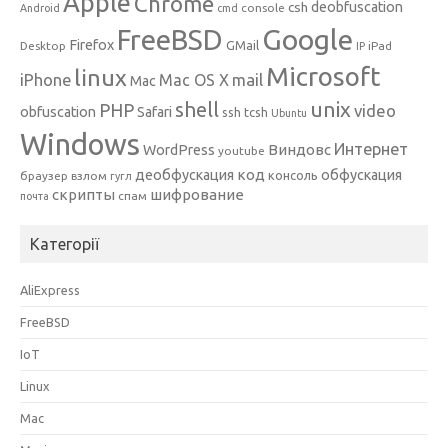
Apple
Chrome
csh
deobfuscation
console
Android
cmd
Google
FreeBSD
Firefox
GMail
Desktop
iPad
IP
Microsoft
linux
mail
iPhone
Mac OS X
Mac
unix
shell
PHP
video
obfuscation
Safari
ssh
tcsh
Ubuntu
Windows
Интернет
Виндовс
WordPress
youtube
код
деобфускация
обфускация
консоль
браузер
взлом
гугл
скрипты
шифрование
спам
почта
Категорії
AliExpress
FreeBSD
IoT
Linux
Mac