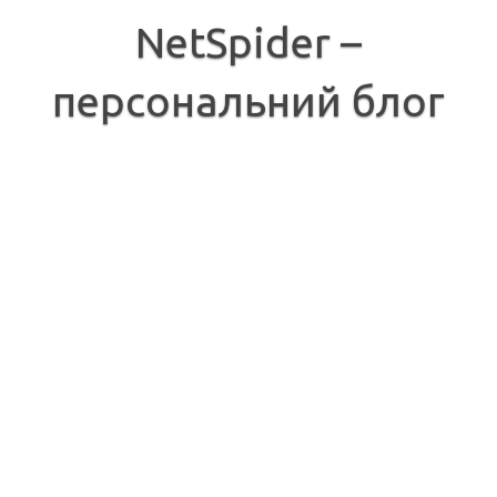
Перейти
до
NetSpider –
вмісту
персональний блог