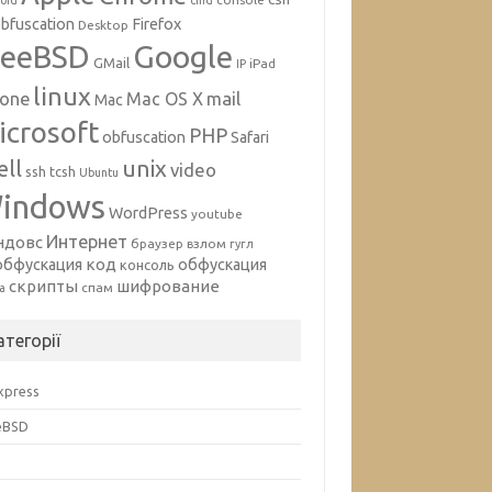
oid
cmd
bfuscation
Firefox
Desktop
Google
reeBSD
GMail
iPad
IP
linux
mail
hone
Mac OS X
Mac
icrosoft
PHP
obfuscation
Safari
unix
ell
video
ssh
tcsh
Ubuntu
indows
WordPress
youtube
Интернет
ндовс
браузер
взлом
гугл
код
обфускация
обфускация
консоль
скрипты
шифрование
спам
а
атегорії
Express
eBSD