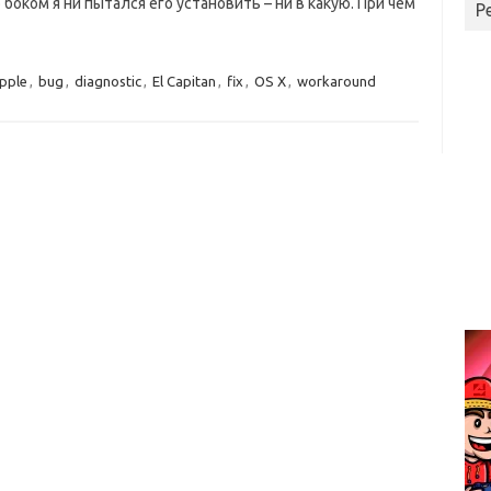
о боком я ни пытался его установить – ни в какую. При чем
Р
pple
,
bug
,
diagnostic
,
El Capitan
,
fix
,
OS X
,
workaround