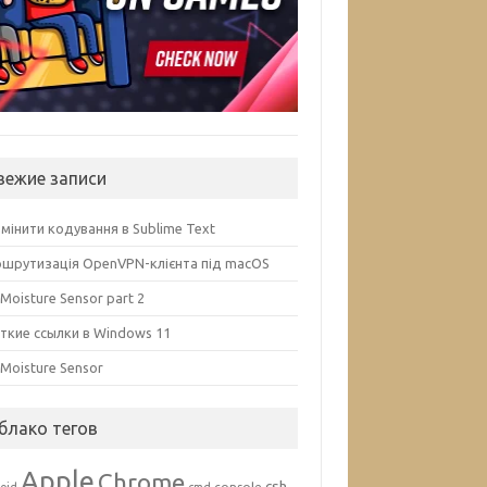
вежие записи
змінити кодування в Sublime Text
шрутизація OpenVPN-клієнта під macOS
 Moisture Sensor part 2
ткие ссылки в Windows 11
l Moisture Sensor
блако тегов
Apple
Chrome
csh
console