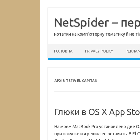
Перейти
до
вмісту
NetSpider – пе
нотатки на комп'ютерну тематику й не ті
ГОЛОВНА
PRIVACY POLICY
РЕКЛА
АРХІВ ТЕҐУ:
EL CAPITAN
Глюки в OS X App Sto
На моем MacBook Pro установлено две OS 
при покупке и я решил ее оставить. В El 