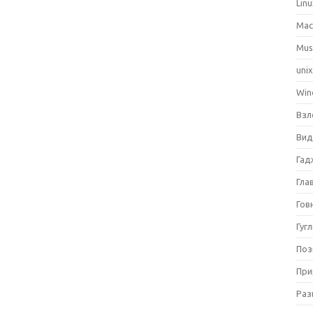
Lin
Ma
Mus
uni
Win
Взл
Вид
Гад
Гла
Гов
Гуг
Поз
При
Раз