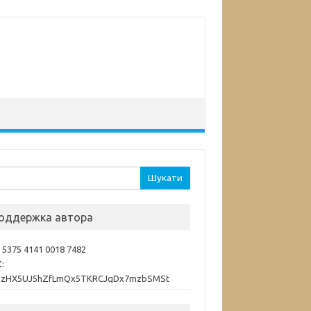
ук:
оддержка автора
: 5375 4141 0018 7482
C
:
vzHX5UJ5hZfLmQx5TKRCJqDx7mzbSMSt