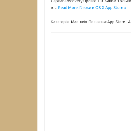
Capitan Recovery Update 1.0. Каким тольк
в…
Read More: Глюки в OS X App Store »
Категорія:
Mac
unix
Позначки:
App Store
,
A