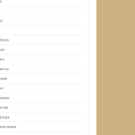
ux
c
ic
x
dows
ом
ео
жеты
вная
но
лизмы
итив
рода
влечения