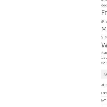
Andr
deo
F
iP
M
sh
W
Ви
де
почт
К
Ali
Fre
IoT