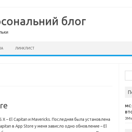
рсональний блог
льки
МА
ЛИНКЛИСТ
Пош
П
re
MC
BT
3M
X – El Capitan и Mavericks. Последняя была установлена
Capitan в App Store у меня зависло одно обновление – El