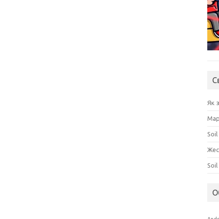
С
Як 
Мар
Soil
Жес
Soi
О