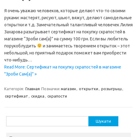
Я очень уважаю человеков, которые делают что-то своими
руками: мастерят, рисуют, шьют, вяжут, делают самодельные
открытки и т.д. Замечательный талантливый человечек Лилия
Захарова разыгрывает сертификат на покупку скрапостей в
магазине “Зроби сам{а}” на сумму 100 грн. Если вы любитель
порукоблудить
и занимаетесь творением открыток – этот
небольшой, но приятный подарок поможет вам приобрести
что-нибудь…
Read More: Сертификат на покупку скрапостей в магазине
"Зроби Сам{а}" »
Категорія:
Главная
Позначки:
магазин
,
открытки
,
розыгрыш
,
сертификат
,
скидка
,
скрапости
Пошук: