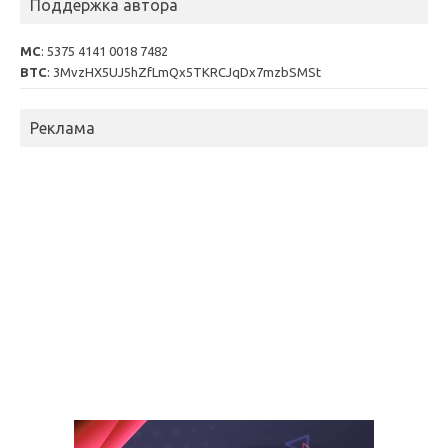
Поддержка автора
MC
: 5375 4141 0018 7482
BTC
: 3MvzHX5UJ5hZfLmQx5TKRCJqDx7mzbSMSt
Реклама