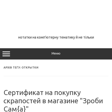
нотатки на комп'ютерну тематику й не тільки
Меню
АРХІВ ТЕҐУ:
ОТКРЫТКИ
Сертификат на покупку
скрапостей в магазине "Зроби
Сам{а}"