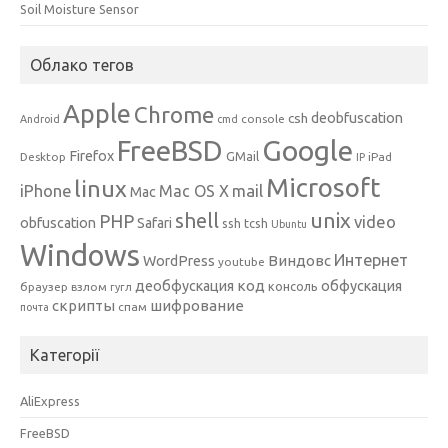
Soil Moisture Sensor
Облако тегов
Apple
Chrome
csh
deobfuscation
console
Android
cmd
Google
FreeBSD
Firefox
GMail
Desktop
iPad
IP
Microsoft
linux
mail
iPhone
Mac OS X
Mac
unix
shell
PHP
video
obfuscation
Safari
ssh
tcsh
Ubuntu
Windows
Интернет
Виндовс
WordPress
youtube
код
деобфускация
обфускация
консоль
браузер
взлом
гугл
скрипты
шифрование
спам
почта
Категорії
AliExpress
FreeBSD