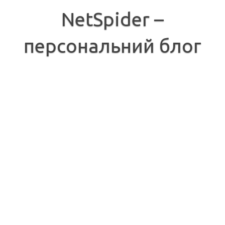
Перейти
до
NetSpider –
вмісту
персональний блог