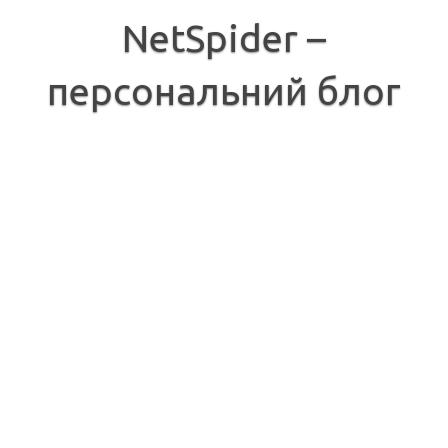
Перейти
до
NetSpider –
вмісту
персональний блог