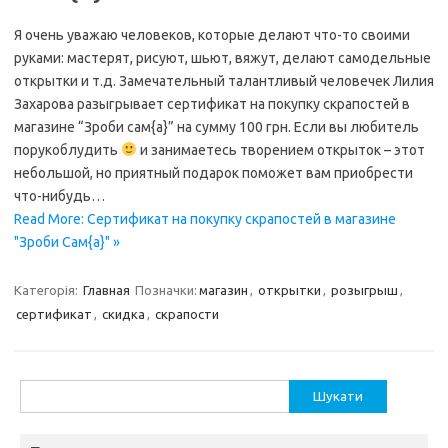
Я очень уважаю человеков, которые делают что-то своими
руками: мастерят, рисуют, шьют, вяжут, делают самодельные
открытки и т.д. Замечательный талантливый человечек Лилия
Захарова разыгрывает сертификат на покупку скрапостей в
магазине “Зроби сам{а}” на сумму 100 грн. Если вы любитель
порукоблудить
и занимаетесь творением открыток – этот
небольшой, но приятный подарок поможет вам приобрести
что-нибудь…
Read More: Сертификат на покупку скрапостей в магазине
"Зроби Сам{а}" »
Категорія:
Главная
Позначки:
магазин
,
открытки
,
розыгрыш
,
сертификат
,
скидка
,
скрапости
Пошук: