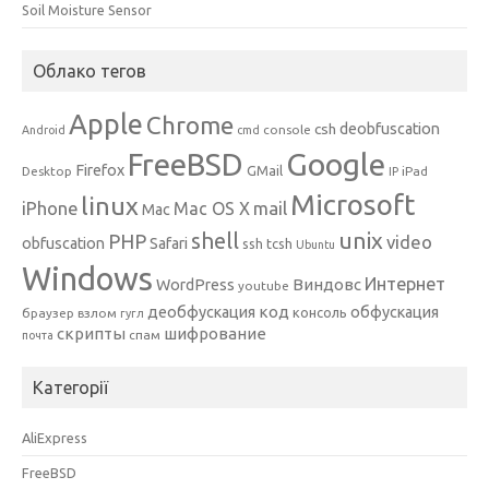
Soil Moisture Sensor
Облако тегов
Apple
Chrome
csh
deobfuscation
console
Android
cmd
Google
FreeBSD
Firefox
GMail
Desktop
iPad
IP
Microsoft
linux
mail
iPhone
Mac OS X
Mac
unix
shell
PHP
video
obfuscation
Safari
ssh
tcsh
Ubuntu
Windows
Интернет
Виндовс
WordPress
youtube
код
деобфускация
обфускация
консоль
браузер
взлом
гугл
скрипты
шифрование
спам
почта
Категорії
AliExpress
FreeBSD