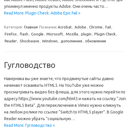
упомянул именно продукты Adobe. Они очень часто…
Read More: Plugin Check: Adobe Epic Fail »
Категорія:
Главная
Позначки:
Acrobat
,
Adobe
,
Chrome
,
Fail
,
Firefox
,
flash
,
Google
,
Microsoft
,
Mozilla
,
plugin
,
Plugin Check
,
Reader
,
Shockwave
,
Windows
,
дополнения
,
обновление
Гугловодство
Наверняка вы уже знаете, что продвинутые сайты давно
начинают осваивать HTML5. На YouTube уже можно
просматривать видео без флеша, для этого нужно перейти по
адресу https://www.youtube.com/html5 и нажать на ссылку “Join
the HTML5 Beta”. Для переключения в Vimeo нужно кликнуть
на любом ролике по ссылке “Switch to HTML5 player”. В Google
Reader можно убрать “социальную…
Read More: Гугловодство »