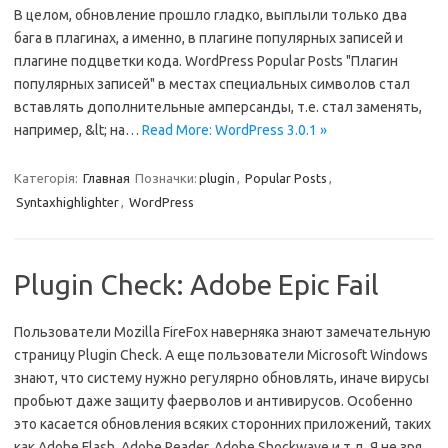
В целом, обновление прошло гладко, выплыли только два
бага в плагинах, а именно, в плагине популярных записей и
плагине подцветки кода. WordPress Popular Posts "Плагин
популярных записей" в местах специальных символов стал
вставлять дополнительные амперсанды, т.е. стал заменять,
например, &lt; на…
Read More: WordPress 3.0.1 »
Категорія:
Главная
Позначки:
plugin
,
Popular Posts
,
Syntaxhighlighter
,
WordPress
Plugin Check: Adobe Epic Fail
Пользователи Mozilla FireFox наверняка знают замечательную
страницу Plugin Check. А еще пользователи Microsoft Windows
знают, что систему нужно регулярно обновлять, иначе вирусы
пробьют даже защиту фаерволов и антивирусов. Особенно
это касается обновления всяких сторонних приложений, таких
как Adobe Flash, Adobe Reader, Adobe Shockwave и т.д. Я не зря