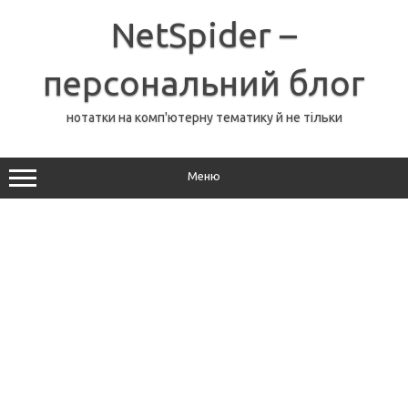
Перейти
до
NetSpider –
вмісту
персональний блог
нотатки на комп'ютерну тематику й не тільки
Меню