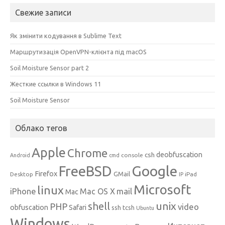
Свежие записи
Як змінити кодування в Sublime Text
Маршрутизація OpenVPN-клієнта під macOS
Soil Moisture Sensor part 2
Жесткие ссылки в Windows 11
Soil Moisture Sensor
Облако тегов
Apple
Chrome
csh
deobfuscation
console
Android
cmd
Google
FreeBSD
Firefox
GMail
Desktop
iPad
IP
Microsoft
linux
mail
iPhone
Mac OS X
Mac
unix
shell
PHP
video
obfuscation
Safari
ssh
tcsh
Ubuntu
Windows