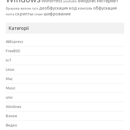
Интернет
Виндовс
WordPress
youtube
код
деобфускация
обфускация
консоль
браузер
взлом
гугл
скрипты
шифрование
спам
почта
Категорії
AliExpress
FreeBSD
IoT
Linux
Mac
Music
unix
Windows
Взлом
Видео