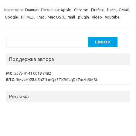
Категорія:
Главная
Позначки:
Apple
,
Chrome
,
Firefox
,
flash
,
GMail
,
Google
,
HTML5
,
iPad
,
Mac OS X
,
mail
,
plugin
,
video
,
youtube
Пошук:
Поддержка автора
MC
: 5375 4141 0018 7482
BTC
: 3MvzHX5UJ5hZfLmQx5TKRCJqDx7mzbSMSt
Реклама