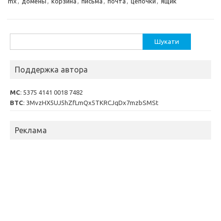
mx
,
домены
,
корзина
,
письма
,
почта
,
цепочки
,
ящик
Пошук:
Поддержка автора
MC
: 5375 4141 0018 7482
BTC
: 3MvzHX5UJ5hZfLmQx5TKRCJqDx7mzbSMSt
Реклама