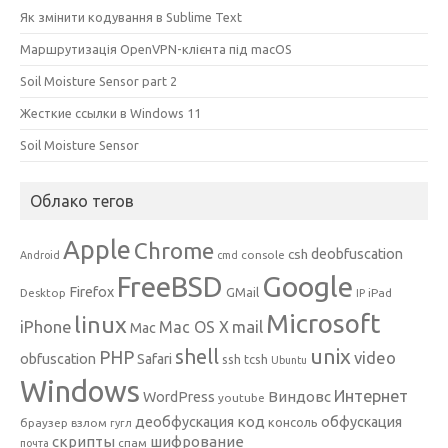
Як змінити кодування в Sublime Text
Маршрутизація OpenVPN-клієнта під macOS
Soil Moisture Sensor part 2
Жесткие ссылки в Windows 11
Soil Moisture Sensor
Облако тегов
Apple
Chrome
csh
deobfuscation
console
Android
cmd
Google
FreeBSD
Firefox
GMail
Desktop
iPad
IP
Microsoft
linux
mail
iPhone
Mac OS X
Mac
unix
shell
PHP
video
obfuscation
Safari
ssh
tcsh
Ubuntu
Windows
Интернет
Виндовс
WordPress
youtube
код
деобфускация
обфускация
консоль
браузер
взлом
гугл
скрипты
шифрование
спам
почта