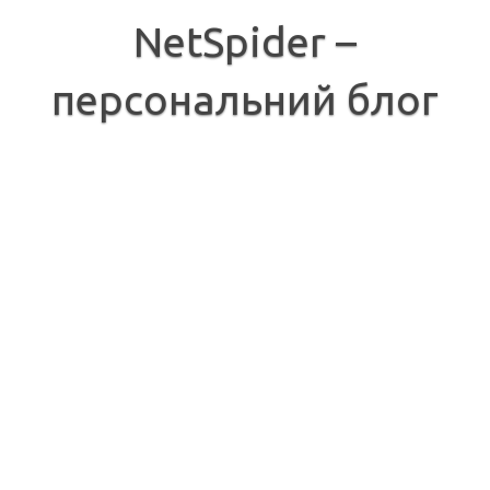
Перейти
до
NetSpider –
вмісту
персональний блог