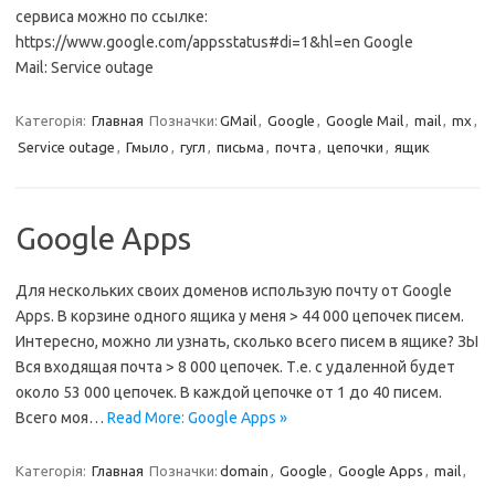
сервиса можно по ссылке:
https://www.google.com/appsstatus#di=1&hl=en Google
Mail: Service outage
Категорія:
Главная
Позначки:
GMail
,
Google
,
Google Mail
,
mail
,
mx
,
Service outage
,
Гмыло
,
гугл
,
письма
,
почта
,
цепочки
,
ящик
Google Apps
Для нескольких своих доменов использую почту от Google
Apps. В корзине одного ящика у меня > 44 000 цепочек писем.
Интересно, можно ли узнать, сколько всего писем в ящике? ЗЫ
Вcя входящая почта > 8 000 цепочек. Т.е. с удаленной будет
около 53 000 цепочек. В каждой цепочке от 1 до 40 писем.
Всего моя…
Read More: Google Apps »
Категорія:
Главная
Позначки:
domain
,
Google
,
Google Apps
,
mail
,