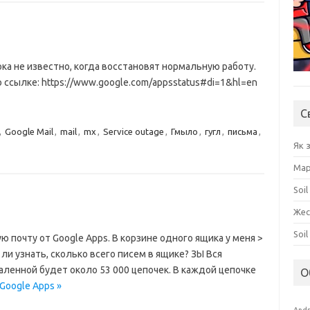
пока не известно, когда восстановят нормальную работу.
ссылке: https://www.google.com/appsstatus#di=1&hl=en
С
,
Google Mail
,
mail
,
mx
,
Service outage
,
Гмыло
,
гугл
,
письма
,
Як 
Мар
Soil
Жес
Soi
 почту от Google Apps. В корзине одного ящика у меня >
ли узнать, сколько всего писем в ящике? ЗЫ Вcя
удаленной будет около 53 000 цепочек. В каждой цепочке
О
 Google Apps »