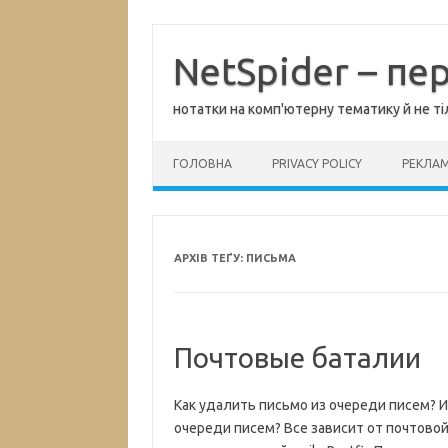
Перейти
до
вмісту
NetSpider – пе
нотатки на комп'ютерну тематику й не ті
ГОЛОВНА
PRIVACY POLICY
РЕКЛА
АРХІВ ТЕҐУ:
ПИСЬМА
Почтовые баталии
Как удалить письмо из очереди писем? И
очереди писем? Все зависит от почтово