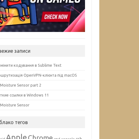
вежие записи
змінити кодування в Sublime Text
шрутизація OpenVPN-клієнта під macOS
 Moisture Sensor part 2
ткие ссылки в Windows 11
l Moisture Sensor
блако тегов
Apple
Chrome
csh
console