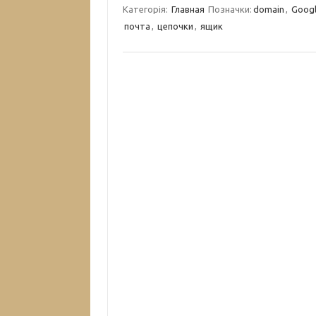
Категорія:
Главная
Позначки:
domain
,
Goog
почта
,
цепочки
,
ящик