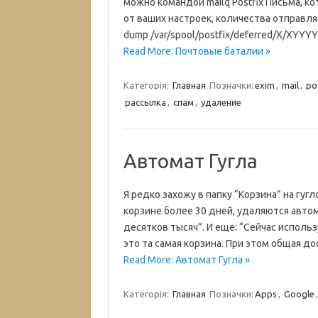
можно командой mailq Postfix Письма, ко
от ваших настроек, количества отправляе
dump /var/spool/postfix/deferred/X/XY
Read More: Почтовые баталии »
Категорія:
Главная
Позначки:
exim
,
mail
,
po
рассылка
,
спам
,
удаление
Автомат Гугла
Я редко захожу в папку “Корзина” на гуг
корзине более 30 дней, удаляются автома
десятков тысяч”. И еще: “Сейчас использ
это та самая корзина. При этом общая 
Read More: Автомат Гугла »
Категорія:
Главная
Позначки:
Apps
,
Google