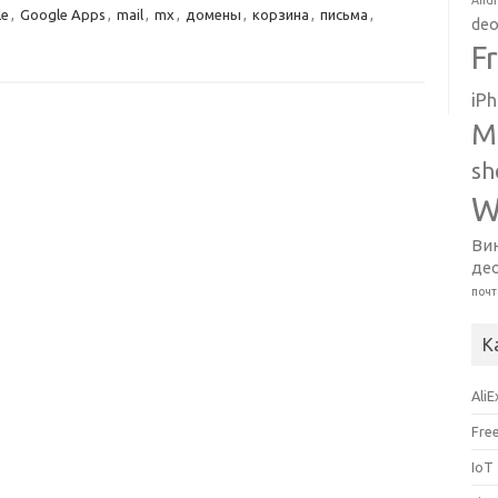
Andr
le
,
Google Apps
,
mail
,
mx
,
домены
,
корзина
,
письма
,
deo
F
iP
M
sh
W
Ви
де
почт
К
Ali
Fre
IoT