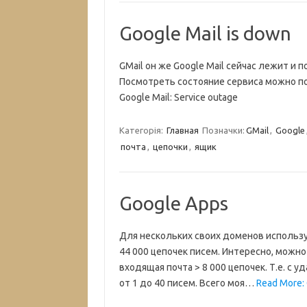
Google Mail is down
GMail он же Google Mail сейчас лежит и 
Посмотреть состояние сервиса можно по 
Google Mail: Service outage
Категорія:
Главная
Позначки:
GMail
,
Google
почта
,
цепочки
,
ящик
Google Apps
Для нескольких своих доменов использую
44 000 цепочек писем. Интересно, можно 
входящая почта > 8 000 цепочек. Т.е. с 
от 1 до 40 писем. Всего моя…
Read More: