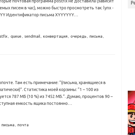
торые почтовая программа postfix не доставила (зависит
Р
мых писем в час), можно быстро просмотреть так: lynx -
YYYYY Идентификатор письма XYYYYYY…
stfix
,
queue
,
sendmail
,
конвертация
,
очередь
,
письма
,
лопочте. Там есть примечание: “(письма, хранящиеся в
тически)”. Статистика моей корзины: “1 – 100 из
уется 787 МБ (10 %) из 7452 МБ.”. Думаю, процентов 90 –
доступная емкость ящика постоянно…
,
письма
,
почта