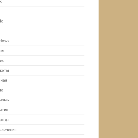
ux
c
ic
x
dows
ом
ео
жеты
вная
но
лизмы
итив
рода
влечения