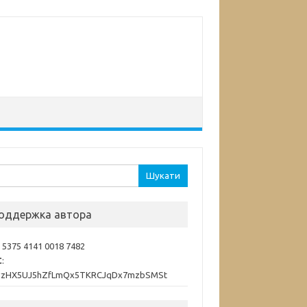
ук:
оддержка автора
: 5375 4141 0018 7482
C
:
vzHX5UJ5hZfLmQx5TKRCJqDx7mzbSMSt