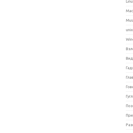
Lin
Ma
Mus
uni
Win
Взл
Вид
Гад
Гла
Гов
Гуг
Поз
При
Раз