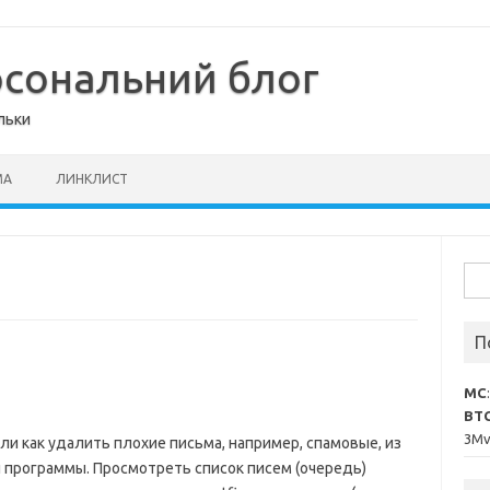
рсональний блог
льки
МА
ЛИНКЛИСТ
Пош
П
MC
BT
3M
ли как удалить плохие письма, например, спамовые, из
й программы. Просмотреть список писем (очередь)