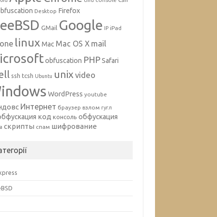
oid
cmd
bfuscation
Firefox
Desktop
Google
reeBSD
GMail
iPad
IP
linux
mail
hone
Mac OS X
Mac
icrosoft
PHP
obfuscation
Safari
unix
ell
video
ssh
tcsh
Ubuntu
indows
WordPress
youtube
Интернет
ндовс
браузер
взлом
гугл
код
обфускация
обфускация
консоль
скрипты
шифрование
спам
а
атегорії
Express
eBSD